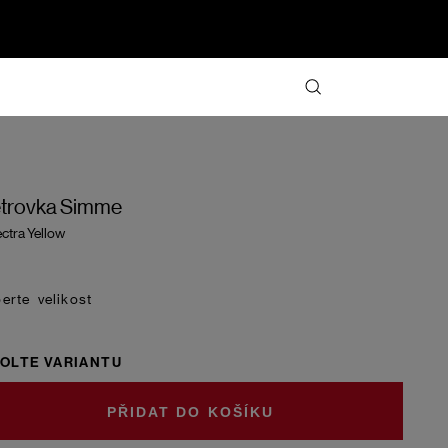
trovka Simme
ctra Yellow
velikost
OLTE VARIANTU
DO KOŠÍKU