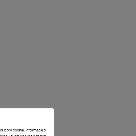
soubory cookie. Informace o
e mohou zkombinovat s dalšími