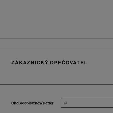
Zápatí
ZÁKAZNICKÝ OPEČOVATEL
Chci odebírat newsletter