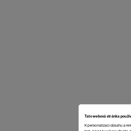
Tato webová stránka použí
K personalizaci obsahu a rek
tom, jak náš web používáte, s