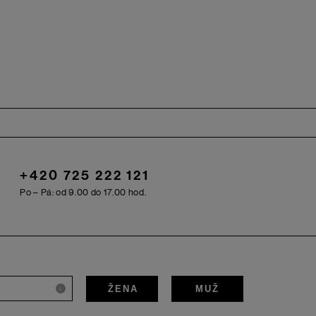
+420 725 222 121
Po – Pá: od 9.00 do 17.00 hod.
ŽENA
MUŽ
i