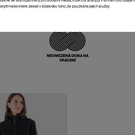
skytli nebo které získali v důsledku toho, že používáte jejich služby.
POŠTOVNÉ ZPĚT
ZDARMA
NEOMEZENÁ DOBA NA
VRÁCENÍ