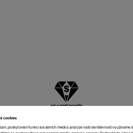
NEJLEPŠÍ POMĚR
CENY A KVALITY
vá cookies
lam, poskytování funkcí sociálních médií a analýze naší návštěvnosti využíváme 
dílíme se svými partnery pro sociální média, inzerci a analýzy. Partneři tyto údaj