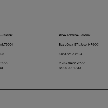
- Jeseník
Woox Továrna - Jeseník
eník 79001
Bezručova 1371, Jeseník 79001
125
+420 725 222 124
 17:00
Po-Pá: 09:00 - 17:00
:00
So: 09:00 - 12:00