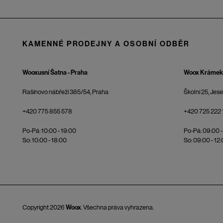
KAMENNÉ PRODEJNY A OSOBNÍ ODBĚR
Wooxusní Šatna - Praha
Woox Krámek 
Rašínovo nábřeží 385/54, Praha
Školní 25, Jes
+420 775 855 578
+420 725 222 
Po-Pá: 10:00 - 19:00
Po-Pá: 09:00 -
So: 10:00 - 18:00
So: 09:00 - 12
Copyright 2026
Woox
. Všechna práva vyhrazena.