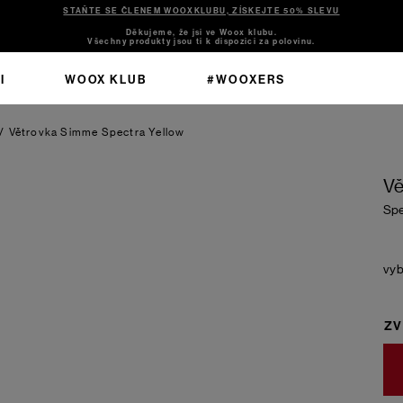
STAŇTE SE ČLENEM WOOXKLUBU, ZÍSKEJTE 50% SLEVU
Děkujeme, že jsi ve Woox klubu.
Všechny produkty jsou ti k dispozici za polovinu.
I
WOOX KLUB
#WOOXERS
/
Větrovka Simme
Spectra Yellow
Vě
Spe
ZV