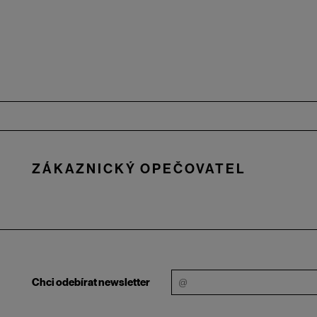
Zápatí
ZÁKAZNICKÝ OPEČOVATEL
Chci odebírat newsletter