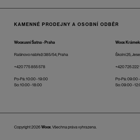
KAMENNÉ PRODEJNY A OSOBNÍ ODBĚR
Wooxusní Šatna - Praha
Woox Krámek 
Rašínovo nábřeží 385/54, Praha
Školní 25, Jes
+420 775 855 578
+420 725 222 
Po-Pá: 10:00 - 19:00
Po-Pá: 09:00 -
So: 10:00 - 18:00
So: 09:00 - 12
Copyright 2026
Woox
. Všechna práva vyhrazena.