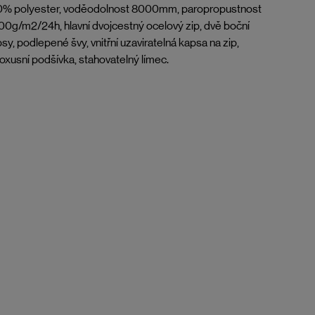
0% polyester, voděodolnost 8000mm, paropropustnost
0g/m2/24h, hlavní dvojcestný ocelový zip, dvě boční
sy, podlepené švy, vnitřní uzaviratelná kapsa na zip,
xusní podšívka, stahovatelný límec.