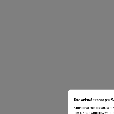
Tato webová stránka použí
K personalizaci obsahu a rek
tom, jak náš web používáte, s