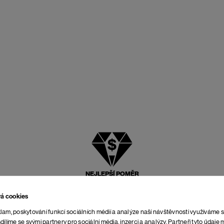
NEJLEPŠÍ POMĚR
CENY A KVALITY
vá cookies
lam, poskytování funkcí sociálních médií a analýze naší návštěvnosti využíváme 
dílíme se svými partnery pro sociální média, inzerci a analýzy. Partneři tyto údaj