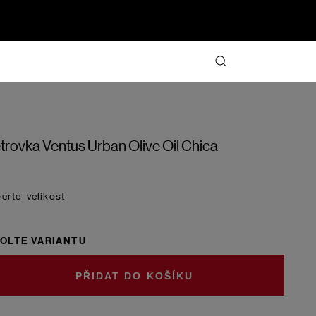
trovka Ventus Urban Olive Oil Chica
velikost
OLTE VARIANTU
DO KOŠÍKU