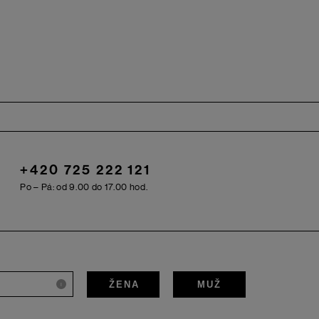
+420 725 222 121
Po – Pá: od 9.00 do 17.00 hod.
ŽENA
MUŽ
i