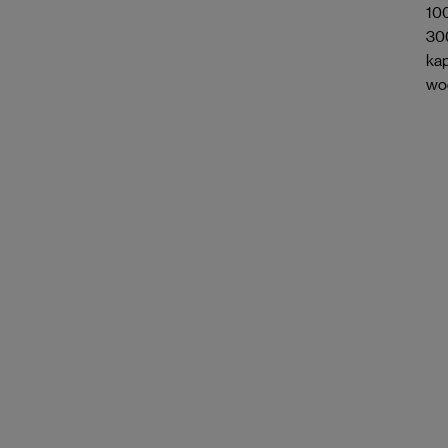
10
300
kap
woo