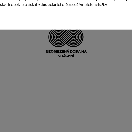
skytli nebo které získali v důsledku toho, že používáte jejich služby.
POŠTOVNÉ ZPĚT
ZDARMA
NEOMEZENÁ DOBA NA
VRÁCENÍ