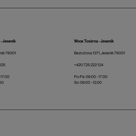
- Jeseník
Woox Továrna - Jeseník
eník 79001
Bezručova 1371, Jeseník 79001
125
+420 725 222 124
 17:00
Po-Pá: 09:00 - 17:00
:00
So: 09:00 - 12:00