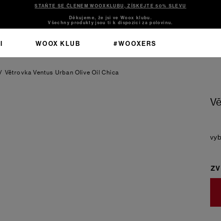
STAŇTE SE ČLENEM WOOXKLUBU, ZÍSKEJTE 50% SLEVU
Děkujeme, že jsi ve Woox klubu.
Všechny produkty jsou ti k dispozici za polovinu.
I
WOOX KLUB
#WOOXERS
/
Větrovka Ventus Urban Olive Oil Chica
Vě
ZV