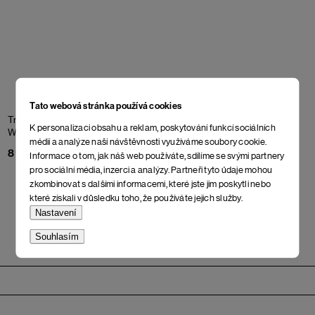
Tato webová stránka používá cookies
Triko Canis Somnius
Off
Triko Corpse in Love
Off
K personalizaci obsahu a reklam, poskytování funkcí sociálních
White
White
médií a analýze naší návštěvnosti využíváme soubory cookie.
898 Kč
898 Kč
Informace o tom, jak náš web používáte, sdílíme se svými partnery
pro sociální média, inzerci a analýzy. Partneři tyto údaje mohou
zkombinovat s dalšími informacemi, které jste jim poskytli nebo
které získali v důsledku toho, že používáte jejich služby.
Nastavení
Souhlasím
Zápatí