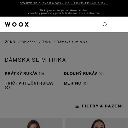
STAŇTE SE ČLENEM WOOXKLUBU, ZÍSKEJTE 50% SLEVU
Děkujeme, že jsi ve Woox klubu.
Všechny produkty jsou ti k dispozici za polovinu.
ŽENY
/
Oblečení
/
Trika
/
Dámská slim trika
DÁMSKÁ SLIM TRIKA
KRÁTKÝ RUKÁV
DLOUHÝ RUKÁV
TŘÍČTVRTEČNÍ RUKÁV
MERINO