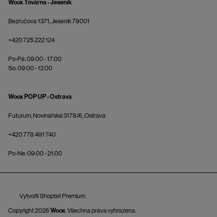
Woox Továrna - Jeseník
Bezručova 1371, Jeseník 79001
+420 725 222 124
Po-Pá: 09:00 - 17:00
So: 09:00 - 12:00
Woox POP UP - Ostrava
Futurum, Novinářská 3178/6, Ostrava
+420 778 491 740
Po-Ne: 09:00 - 21:00
Vytvořil Shoptet Premium
Copyright 2026
Woox
. Všechna práva vyhrazena.