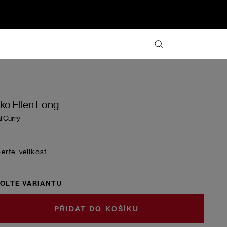
iko Ellen Long
i Curry
velikost
OLTE VARIANTU
DO KOŠÍKU