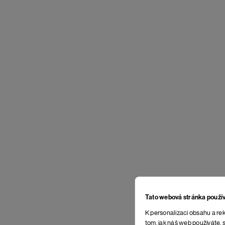
Tato webová stránka použí
K personalizaci obsahu a rek
tom, jak náš web používáte, s