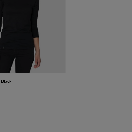
g
Black