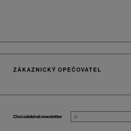
Zápatí
ZÁKAZNICKÝ OPEČOVATEL
Chci odebírat newsletter