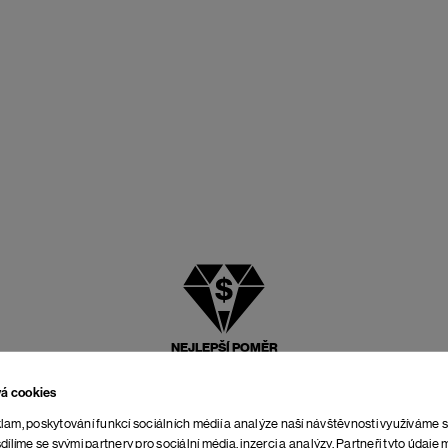
NEJLEPŠÍ POMĚR
CENY A KVALITY
vá cookies
lam, poskytování funkcí sociálních médií a analýze naší návštěvnosti využíváme 
dílíme se svými partnery pro sociální média, inzerci a analýzy. Partneři tyto údaj