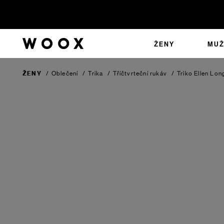
ŽENY
MUŽ
ŽENY
/
Oblečení
/
Trika
/
Tříčtvrteční rukáv
/
Triko Ellen Lo