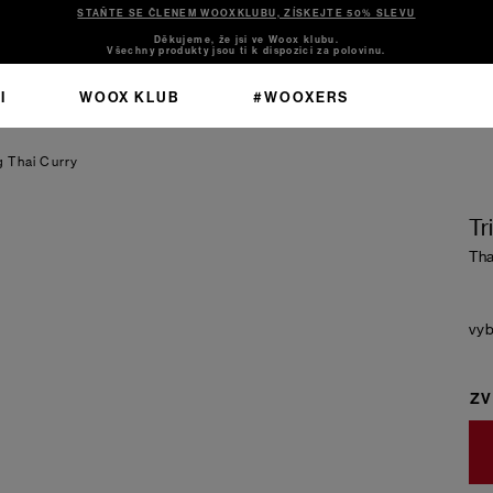
STAŇTE SE ČLENEM WOOXKLUBU, ZÍSKEJTE 50% SLEVU
Děkujeme, že jsi ve Woox klubu.
Všechny produkty jsou ti k dispozici za polovinu.
I
WOOX KLUB
#WOOXERS
ng
Thai Curry
Tr
Tha
ZV