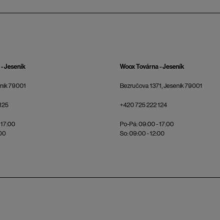
- Jeseník
Woox Továrna - Jeseník
eník 79001
Bezručova 1371, Jeseník 79001
125
+420 725 222 124
 17:00
Po-Pá: 09:00 - 17:00
:00
So: 09:00 - 12:00