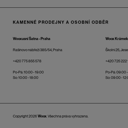
KAMENNÉ PRODEJNY A OSOBNÍ ODBĚR
Wooxusní Šatna - Praha
Woox Krámek 
Rašínovo nábřeží 385/54, Praha
Školní 25, Jes
+420 775 855 578
+420 725 222 
Po-Pá: 10:00 - 19:00
Po-Pá: 09:00 -
So: 10:00 - 18:00
So: 09:00 - 12
Copyright 2026
Woox
. Všechna práva vyhrazena.