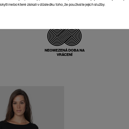
skytli nebo které získali v důsledku toho, že používáte jejich služby.
POŠTOVNÉ ZPĚT
ZDARMA
NEOMEZENÁ DOBA NA
VRÁCENÍ