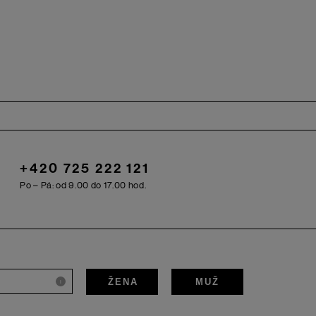
+420 725 222 121
Po – Pá: od 9.00 do 17.00 hod.
ŽENA
MUŽ
i