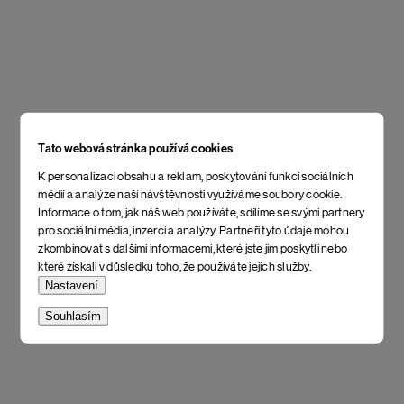
Tato webová stránka používá cookies
K personalizaci obsahu a reklam, poskytování funkcí sociálních
médií a analýze naší návštěvnosti využíváme soubory cookie.
Informace o tom, jak náš web používáte, sdílíme se svými partnery
pro sociální média, inzerci a analýzy. Partneři tyto údaje mohou
zkombinovat s dalšími informacemi, které jste jim poskytli nebo
které získali v důsledku toho, že používáte jejich služby.
Nastavení
Souhlasím