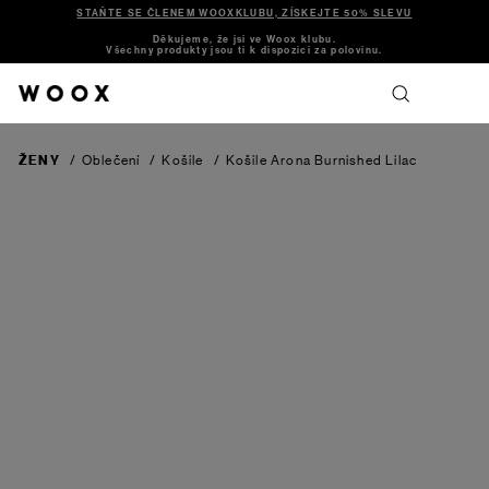
STAŇTE SE ČLENEM WOOXKLUBU, ZÍSKEJTE 50% SLEVU
Děkujeme, že jsi ve Woox klubu.
Všechny produkty jsou ti k dispozici za polovinu.
ŽENY
/
Oblečení
/
Košile
/
Košile Arona
Burnished Lilac