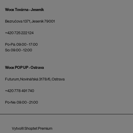
Woox Továrna - Jeseník
Bezručova 1371, Jeseník 79001
+420 725 222 124
Po-Pá: 09:00 - 17:00
So: 09:00 - 12:00
Woox POP UP - Ostrava
Futurum, Novinářská 3178/6, Ostrava
+420 778 491 740
Po-Ne: 09:00 - 21:00
Vytvořil Shoptet Premium