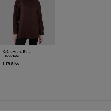
Košile Arona
Bitter
Chocolate
1 798 Kč
Zápatí