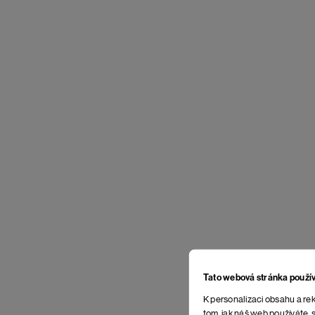
Tato webová stránka použí
K personalizaci obsahu a rek
tom, jak náš web používáte, s