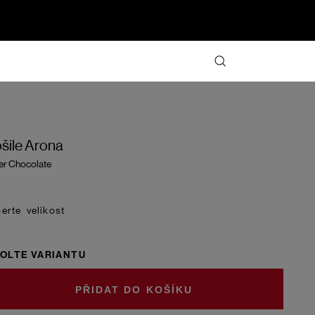
šile Arona
ter Chocolate
velikost
OLTE VARIANTU
DO KOŠÍKU