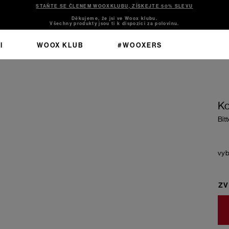
STAŇTE SE ČLENEM WOOXKLUBU, ZÍSKEJTE 50% SLEVU
Děkujeme, že jsi ve Woox klubu.
Všechny produkty jsou ti k dispozici za polovinu.
I
WOOX KLUB
#WOOXERS
Ko
Bit
ZV