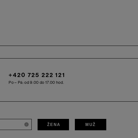
+420 725 222 121
Po – Pá: od 9.00 do 17.00 hod.
ŽENA
MUŽ
i