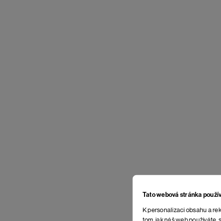
Tato webová stránka použí
K personalizaci obsahu a rek
tom, jak náš web používáte, s