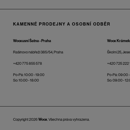
KAMENNÉ PRODEJNY A OSOBNÍ ODBĚR
Wooxusní Šatna - Praha
Woox Krámek 
Rašínovo nábřeží 385/54, Praha
Školní 25, Jes
+420 775 855 578
+420 725 222 
Po-Pá: 10:00 - 19:00
Po-Pá: 09:00 -
So: 10:00 - 18:00
So: 09:00 - 12
Copyright 2026
Woox
. Všechna práva vyhrazena.