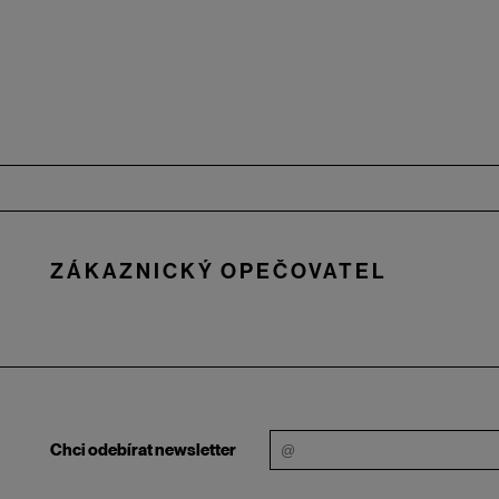
Zápatí
ZÁKAZNICKÝ OPEČOVATEL
Chci odebírat newsletter