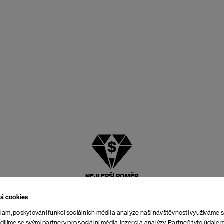
NEJLEPŠÍ POMĚR
CENY A KVALITY
vá cookies
lam, poskytování funkcí sociálních médií a analýze naší návštěvnosti využíváme 
dílíme se svými partnery pro sociální média, inzerci a analýzy. Partneři tyto údaj