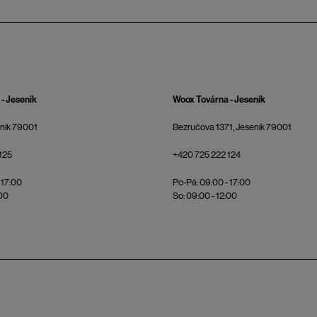
- Jeseník
Woox Továrna - Jeseník
eník 79001
Bezručova 1371, Jeseník 79001
125
+420 725 222 124
 17:00
Po-Pá: 09:00 - 17:00
:00
So: 09:00 - 12:00