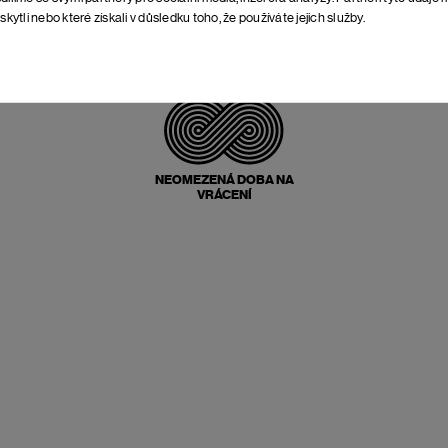
skytli nebo které získali v důsledku toho, že používáte jejich služby.
POŠTOVNÉ ZPĚT
ZDARMA
NEOMEZENÁ DOBA NA
VRÁCENÍ