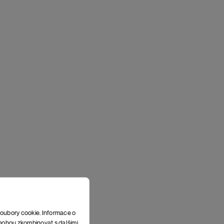
soubory cookie. Informace o
e mohou zkombinovat s dalšími