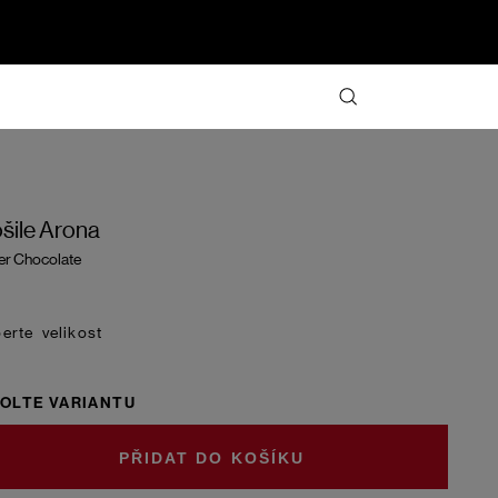
šile Arona
ter Chocolate
velikost
OLTE VARIANTU
DO KOŠÍKU