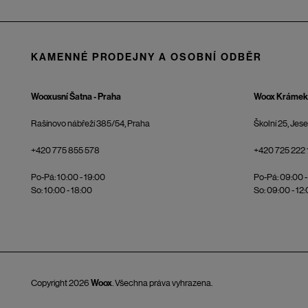
KAMENNÉ PRODEJNY A OSOBNÍ ODBĚR
Wooxusní Šatna - Praha
Woox Krámek 
Rašínovo nábřeží 385/54, Praha
Školní 25, Jes
+420 775 855 578
+420 725 222 
Po-Pá: 10:00 - 19:00
Po-Pá: 09:00 -
So: 10:00 - 18:00
So: 09:00 - 12
Copyright 2026
Woox
. Všechna práva vyhrazena.