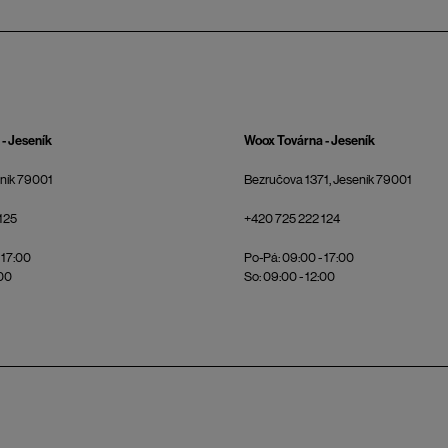
- Jeseník
Woox Továrna - Jeseník
eník 79001
Bezručova 1371, Jeseník 79001
125
+420 725 222 124
 17:00
Po-Pá: 09:00 - 17:00
:00
So: 09:00 - 12:00