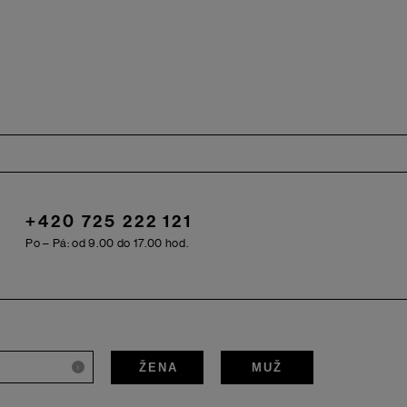
+420 725 222 121
Po – Pá: od 9.00 do 17.00 hod.
ŽENA
MUŽ
i