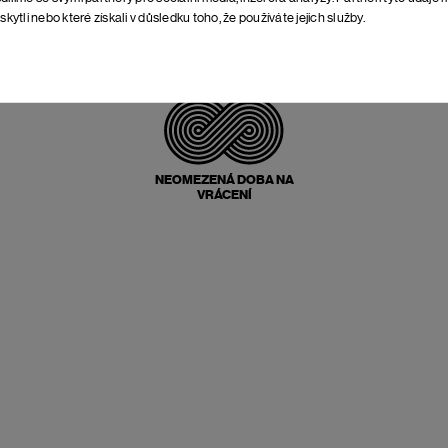
skytli nebo které získali v důsledku toho, že používáte jejich služby.
POŠTOVNÉ ZPĚT
ZDARMA
NEOMEZENÁ DOBA NA
VRÁCENÍ