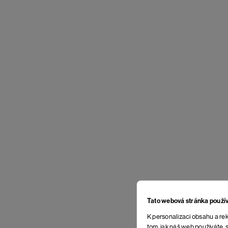
Tato webová stránka použí
K personalizaci obsahu a rek
tom, jak náš web používáte, s