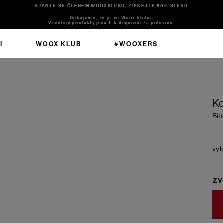
STAŇTE SE ČLENEM WOOXKLUBU, ZÍSKEJTE 50% SLEVU
Děkujeme, že jsi ve Woox klubu.
Všechny produkty jsou ti k dispozici za polovinu.
I
WOOX KLUB
#WOOXERS
Ko
Bit
ZV