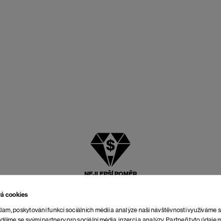
NEJLEPŠÍ POMĚR
CENY A KVALITY
vá cookies
lam, poskytování funkcí sociálních médií a analýze naší návštěvnosti využíváme 
dílíme se svými partnery pro sociální média, inzerci a analýzy. Partneři tyto údaj