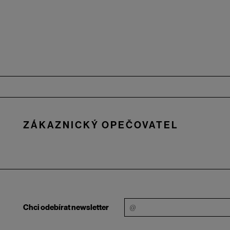
Zápatí
ZÁKAZNICKÝ OPEČOVATEL
Chci odebírat newsletter