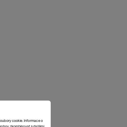
soubory cookie. Informace o
e mohou zkombinovat s dalšími