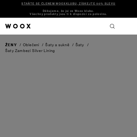
STAŇTE SE ČLENEM WOOXKLUBU, ZÍSKEJTE 50% SLEVU
Děkujeme, že jsi ve Woox klubu.
Všechny produkty jsou ti k dispozici za polovinu.
ŽENY
/
Oblečení
/
Šaty a sukně
/
Šaty
/
Šaty Zambezi
Silver Lining