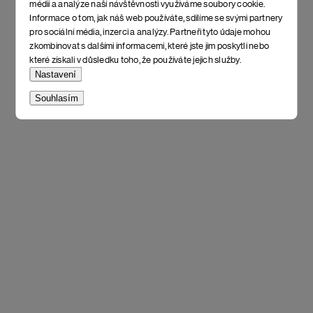
médií a analýze naší návštěvnosti využíváme soubory cookie.
Informace o tom, jak náš web používáte, sdílíme se svými partnery
pro sociální média, inzerci a analýzy. Partneři tyto údaje mohou
zkombinovat s dalšími informacemi, které jste jim poskytli nebo
které získali v důsledku toho, že používáte jejich služby.
Nastavení
Souhlasím