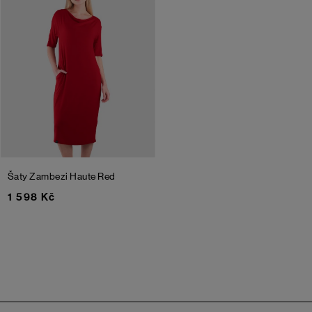
Šaty Zambezi
Haute Red
1 598 Kč
Zápatí