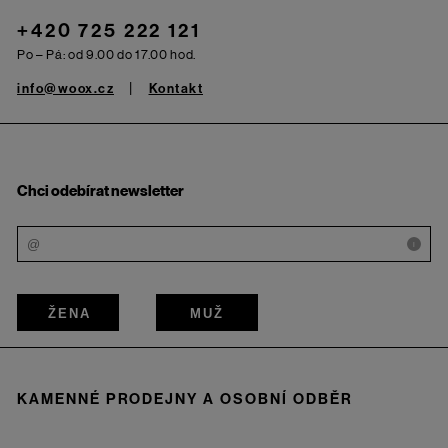
+420 725 222 121
Po – Pá: od 9.00 do 17.00 hod.
info@woox.cz
Kontakt
Chci odebírat newsletter
i
ŽENA
MUŽ
KAMENNÉ PRODEJNY A OSOBNÍ ODBĚR