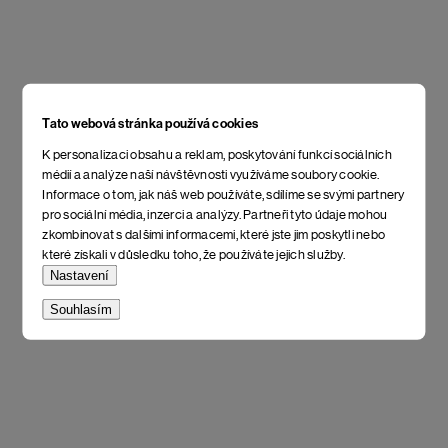
Tato webová stránka používá cookies
K personalizaci obsahu a reklam, poskytování funkcí sociálních
médií a analýze naší návštěvnosti využíváme soubory cookie.
Informace o tom, jak náš web používáte, sdílíme se svými partnery
pro sociální média, inzerci a analýzy. Partneři tyto údaje mohou
zkombinovat s dalšími informacemi, které jste jim poskytli nebo
které získali v důsledku toho, že používáte jejich služby.
Nastavení
Souhlasím