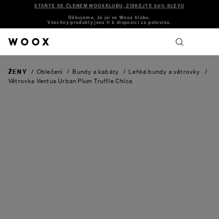
STAŇTE SE ČLENEM WOOXKLUBU, ZÍSKEJTE 50% SLEVU
Děkujeme, že jsi ve Woox klubu.
Všechny produkty jsou ti k dispozici za polovinu.
ŽENY
/
Oblečení
/
Bundy a kabáty
/
Lehké bundy a větrovky
/
Větrovka Ventus Urban Plum Truffle Chica