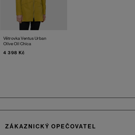
Větrovka Ventus Urban
Olive Oil Chica
4 398 Kč
Zápatí
ZÁKAZNICKÝ OPEČOVATEL