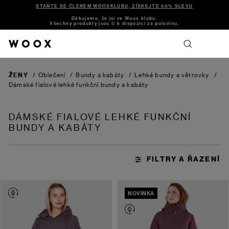
STAŇTE SE ČLENEM WOOXKLUBU, ZÍSKEJTE 50% SLEVU
Děkujeme, že jsi ve Woox klubu.
Všechny produkty jsou ti k dispozici za polovinu.
ŽENY
/
Oblečení
/
Bundy a kabáty
/
Lehké bundy a větrovky
/
Dámské fialové lehké funkční bundy a kabáty
DÁMSKÉ FIALOVÉ LEHKÉ FUNKČNÍ
BUNDY A KABÁTY
NOVINKA