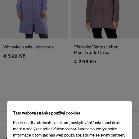
Větrovka Nevis
Jacaranda
Větrovka Ventus Urban
Plum Truffle Chica
4 598 Kč
4 398 Kč
Tato webová stránka používá cookies
Zápatí
K personalizaci obsahu a reklam, poskytování funkcí sociálních
médií a analýze naší návštěvnosti využíváme soubory cookie.
Informace o tom, jak náš web používáte, sdílíme se svými partnery