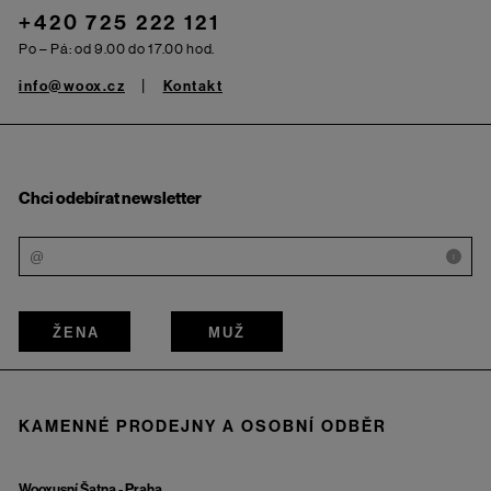
+420 725 222 121
Po – Pá: od 9.00 do 17.00 hod.
info@woox.cz
Kontakt
Chci odebírat newsletter
i
ŽENA
MUŽ
KAMENNÉ PRODEJNY A OSOBNÍ ODBĚR
Wooxusní Šatna - Praha