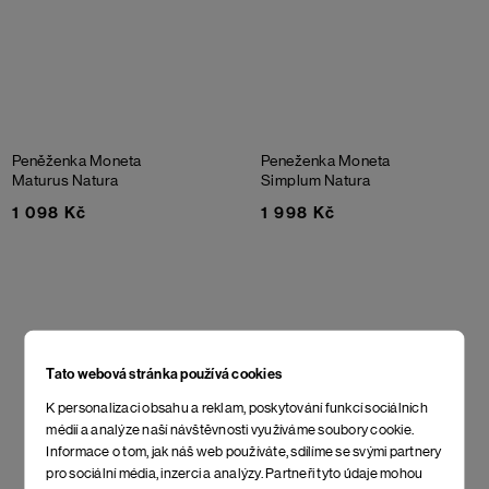
Peněženka Moneta
Peneženka Moneta
Maturus Natura
Simplum Natura
1 098 Kč
1 998 Kč
Tato webová stránka používá cookies
K personalizaci obsahu a reklam, poskytování funkcí sociálních
médií a analýze naší návštěvnosti využíváme soubory cookie.
Informace o tom, jak náš web používáte, sdílíme se svými partnery
pro sociální média, inzerci a analýzy. Partneři tyto údaje mohou