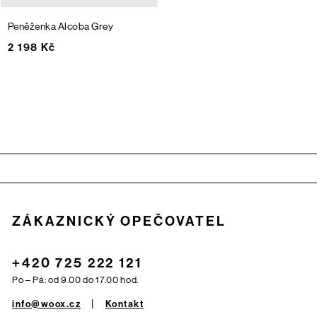
Peněženka Alcoba
Grey
2 198 Kč
Zápatí
ZÁKAZNICKÝ OPEČOVATEL
+420 725 222 121
Po – Pá: od 9.00 do 17.00 hod.
info@woox.cz
Kontakt