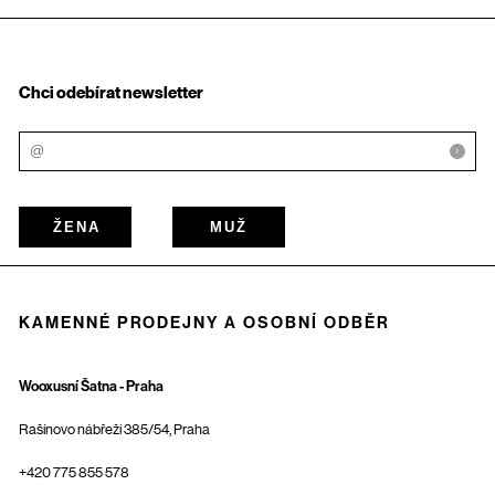
Chci odebírat newsletter
i
ŽENA
MUŽ
KAMENNÉ PRODEJNY A OSOBNÍ ODBĚR
Wooxusní Šatna - Praha
Rašínovo nábřeží 385/54, Praha
+420 775 855 578