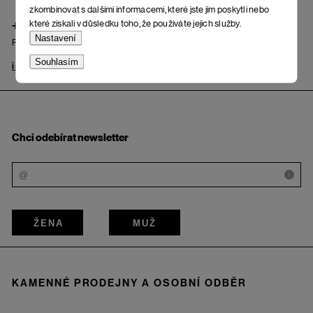
zkombinovat s dalšími informacemi, které jste jim poskytli nebo
+420 725 222 121
které získali v důsledku toho, že používáte jejich služby.
Nastavení
Po – Pá: od 9.00 do 17.00 hod.
Souhlasím
info@woox.cz
Kontakt
Chci odebírat newsletter
i
ŽENA
MUŽ
KAMENNÉ PRODEJNY A OSOBNÍ ODBĚR