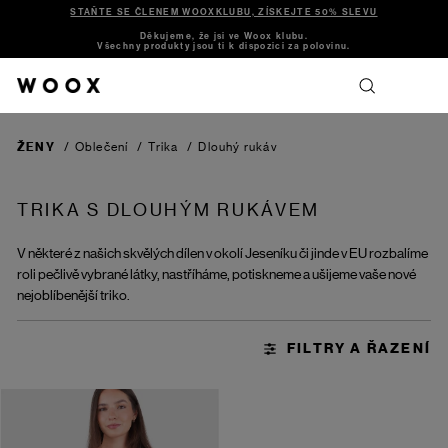
STAŇTE SE ČLENEM WOOXKLUBU, ZÍSKEJTE 50% SLEVU
Děkujeme, že jsi ve Woox klubu.
Všechny produkty jsou ti k dispozici za polovinu.
ŽENY
/
Oblečení
/
Trika
/
Dlouhý rukáv
TRIKA S DLOUHÝM RUKÁVEM
V některé z našich skvělých dílen v okolí Jeseníku či jinde v EU rozbalíme
roli pečlivě vybrané látky, nastříháme, potiskneme a ušijeme vaše nové
nejoblíbenější triko.