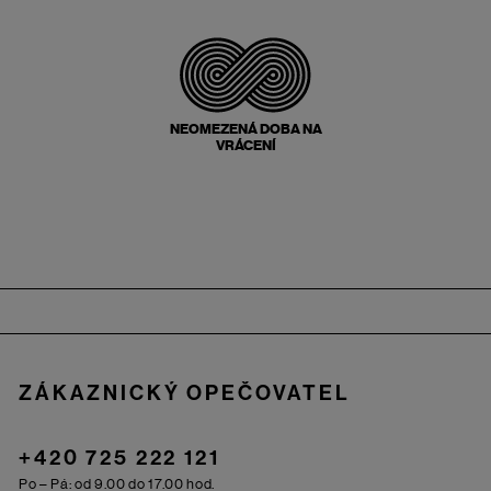
NEOMEZENÁ DOBA NA
VRÁCENÍ
Zápatí
ZÁKAZNICKÝ OPEČOVATEL
+420 725 222 121
Po – Pá: od 9.00 do 17.00 hod.