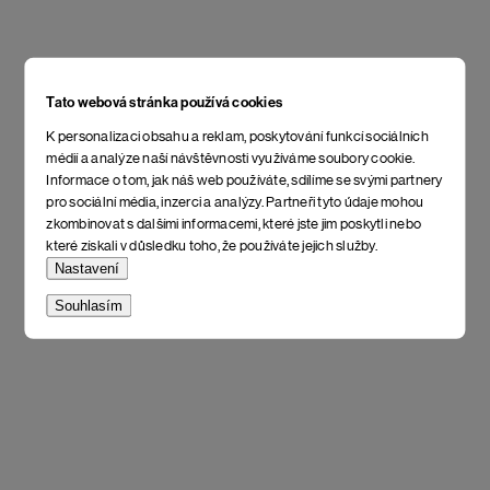
Tato webová stránka používá cookies
K personalizaci obsahu a reklam, poskytování funkcí sociálních
médií a analýze naší návštěvnosti využíváme soubory cookie.
Informace o tom, jak náš web používáte, sdílíme se svými partnery
pro sociální média, inzerci a analýzy. Partneři tyto údaje mohou
zkombinovat s dalšími informacemi, které jste jim poskytli nebo
které získali v důsledku toho, že používáte jejich služby.
Nastavení
Souhlasím