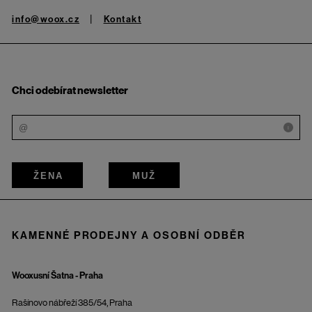
info@woox.cz
Kontakt
Chci odebírat newsletter
i
ŽENA
MUŽ
KAMENNÉ PRODEJNY A OSOBNÍ ODBĚR
Wooxusní Šatna - Praha
Rašínovo nábřeží 385/54, Praha