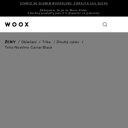
STAŇTE SE ČLENEM WOOXKLUBU, ZÍSKEJTE 50% SLEVU
Děkujeme, že jsi ve Woox klubu.
Všechny produkty jsou ti k dispozici za polovinu.
ŽENY
/
Oblečení
/
Trika
/
Dlouhý rukáv
/
Triko Nostimo
Caviar Black