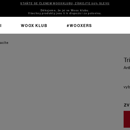
STAŇTE SE ČLENEM WOOXKLUBU, ZÍSKEJTE 50% SLEVU
Děkujeme, že jsi ve Woox klubu.
Všechny produkty jsou ti k dispozici za polovinu.
I
WOOX KLUB
#WOOXERS
acite
Tr
Ant
ZV