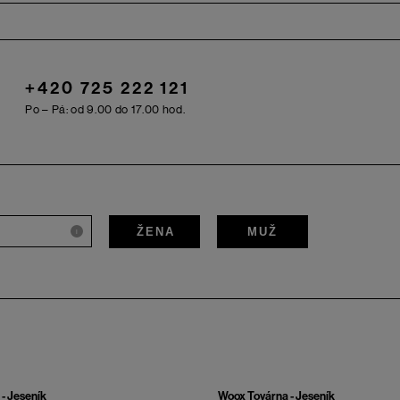
+420 725 222 121
Po – Pá: od 9.00 do 17.00 hod.
ŽENA
MUŽ
i
- Jeseník
Woox Továrna - Jeseník