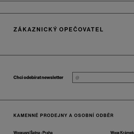
Zápatí
ZÁKAZNICKÝ OPEČOVATEL
Chci odebírat newsletter
KAMENNÉ PRODEJNY A OSOBNÍ ODBĚR
Wooxusní Šatna - Praha
Woox Krámek 