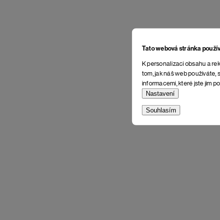
Tato webová stránka použí
K personalizaci obsahu a rek
tom, jak náš web používáte, s
informacemi, které jste jim po
Nastavení
Souhlasím