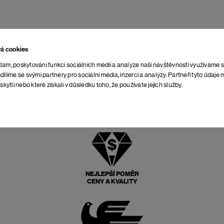
vá cookies
lam, poskytování funkcí sociálních médií a analýze naší návštěvnosti využíváme 
dílíme se svými partnery pro sociální média, inzerci a analýzy. Partneři tyto údaj
skytli nebo které získali v důsledku toho, že používáte jejich služby.
NEJLEPŠÍ POMĚR
CENY A KVALITY