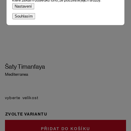
které získali v důsledku toho, že používáte jejich služby.
Nastavení
Souhlasím
Šaty Timanfaya
Mediterranea
velikost
ZVOLTE VARIANTU
DO KOŠÍKU