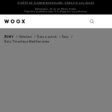
STAŇTE SE ČLENEM WOOXKLUBU, ZÍSKEJTE 50% SLEVU
Děkujeme, že jsi ve Woox klubu.
Všechny produkty jsou ti k dispozici za polovinu.
ŽENY
/
Oblečení
/
Šaty a sukně
/
Šaty
/
Šaty Timanfaya
Mediterranea