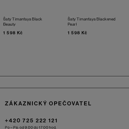
Šaty Timanfaya
Black
Šaty Timanfaya
Blackened
Beauty
Pearl
1 598 Kč
1 598 Kč
Zápatí
ZÁKAZNICKÝ OPEČOVATEL
+420 725 222 121
Po – Pá: od 9.00 do 17.00 hod.