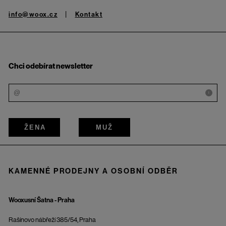
info@woox.cz
Kontakt
Chci odebírat newsletter
i
ŽENA
MUŽ
KAMENNÉ PRODEJNY A OSOBNÍ ODBĚR
Wooxusní Šatna - Praha
Rašínovo nábřeží 385/54, Praha