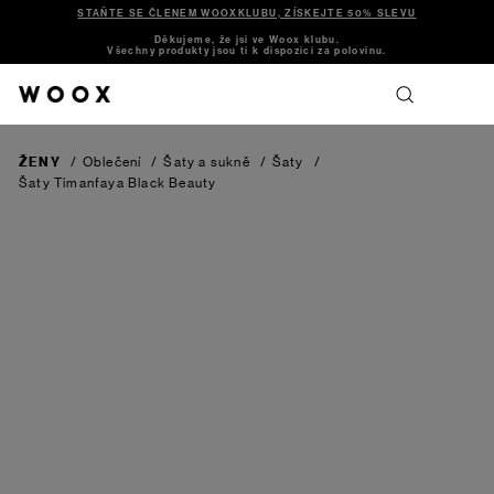
STAŇTE SE ČLENEM WOOXKLUBU, ZÍSKEJTE 50% SLEVU
Děkujeme, že jsi ve Woox klubu.
Všechny produkty jsou ti k dispozici za polovinu.
ŽENY
/
Oblečení
/
Šaty a sukně
/
Šaty
/
Šaty Timanfaya
Black Beauty