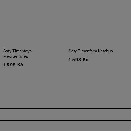
Šaty Timanfaya
Šaty Timanfaya
Ketchup
Mediterranea
1 598 Kč
1 598 Kč
Zápatí