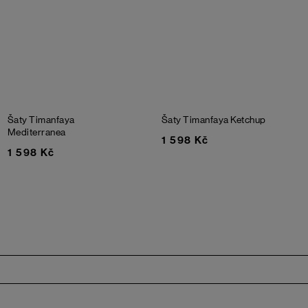
Šaty Timanfaya
Šaty Timanfaya
Ketchup
Mediterranea
1 598 Kč
1 598 Kč
Zápatí