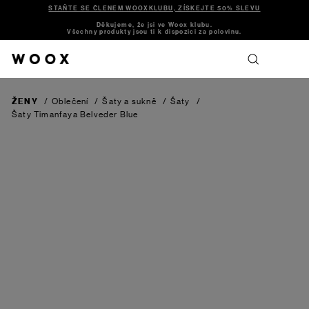
STAŇTE SE ČLENEM WOOXKLUBU, ZÍSKEJTE 50% SLEVU
Děkujeme, že jsi ve Woox klubu.
Všechny produkty jsou ti k dispozici za polovinu.
ŽENY
/
Oblečení
/
Šaty a sukně
/
Šaty
/
Šaty Timanfaya
Belveder Blue