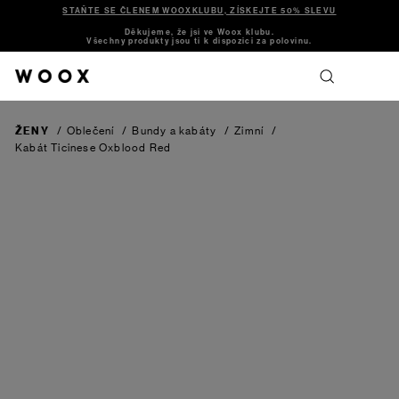
STAŇTE SE ČLENEM WOOXKLUBU, ZÍSKEJTE 50% SLEVU
Děkujeme, že jsi ve Woox klubu.
Všechny produkty jsou ti k dispozici za polovinu.
ŽENY
/
Oblečení
/
Bundy a kabáty
/
Zimní
/
Kabát Ticinese
Oxblood Red