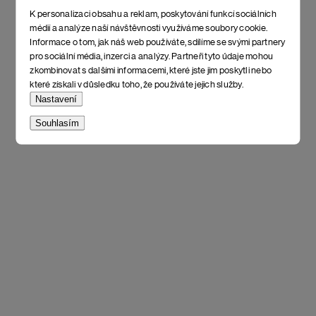
K personalizaci obsahu a reklam, poskytování funkcí sociálních
médií a analýze naší návštěvnosti využíváme soubory cookie.
Informace o tom, jak náš web používáte, sdílíme se svými partnery
pro sociální média, inzerci a analýzy. Partneři tyto údaje mohou
zkombinovat s dalšími informacemi, které jste jim poskytli nebo
které získali v důsledku toho, že používáte jejich služby.
Nastavení
Souhlasím