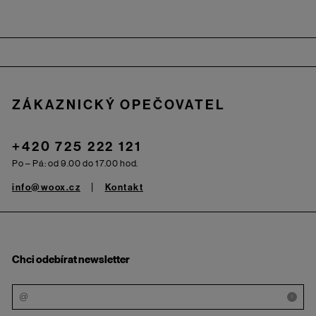
Zápatí
ZÁKAZNICKÝ OPEČOVATEL
+420 725 222 121
Po – Pá: od 9.00 do 17.00 hod.
info@woox.cz
Kontakt
Chci odebírat newsletter
i