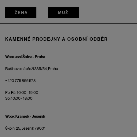
ŽENA
MUŽ
KAMENNÉ PRODEJNY A OSOBNÍ ODBĚR
Wooxusní Šatna - Praha
Rašínovo nábřeží 385/54, Praha
+420 775 855 578
Po-Pá: 10:00 - 19:00
So: 10:00 - 18:00
Woox Krámek - Jeseník
Školní 25, Jeseník 79001