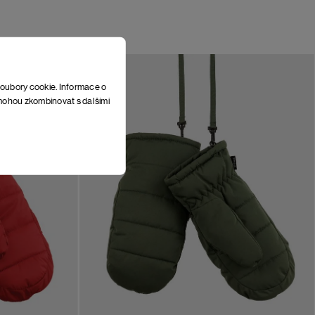
soubory cookie. Informace o
e mohou zkombinovat s dalšími