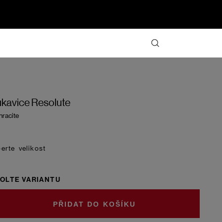
kavice Resolute
hracite
velikost
OLTE VARIANTU
DO KOŠÍKU