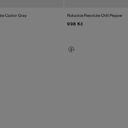
ute
Castor Gray
Rukavice Resolute
Chili Pepper
998 Kč