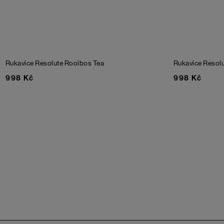
Rukavice Resolute
Rooibos Tea
Rukavice Resol
998 Kč
998 Kč