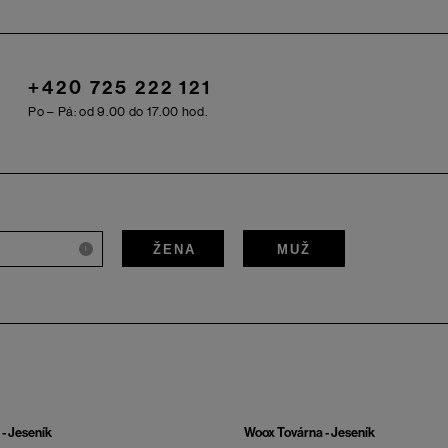
+420 725 222 121
Po – Pá: od 9.00 do 17.00 hod.
ŽENA
MUŽ
i
- Jeseník
Woox Továrna - Jeseník