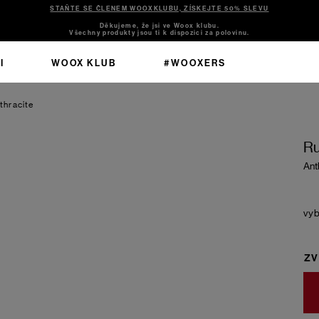
STAŇTE SE ČLENEM WOOXKLUBU, ZÍSKEJTE 50% SLEVU
Děkujeme, že jsi ve Woox klubu.
Všechny produkty jsou ti k dispozici za polovinu.
I
WOOX KLUB
#WOOXERS
thracite
Ru
Ant
ZV