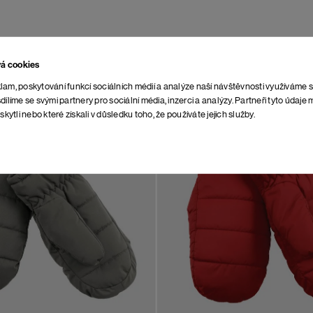
vá cookies
lam, poskytování funkcí sociálních médií a analýze naší návštěvnosti využíváme 
dílíme se svými partnery pro sociální média, inzerci a analýzy. Partneři tyto údaj
skytli nebo které získali v důsledku toho, že používáte jejich služby.