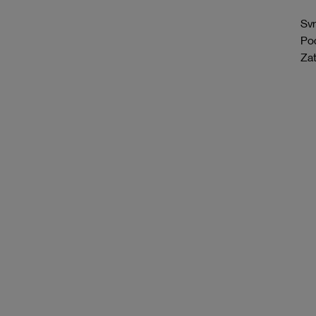
Svr
Pod
Zat