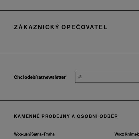
Zápatí
ZÁKAZNICKÝ OPEČOVATEL
Chci odebírat newsletter
KAMENNÉ PRODEJNY A OSOBNÍ ODBĚR
Wooxusní Šatna - Praha
Woox Krámek 