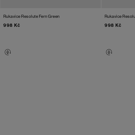
Rukavice Resolute
Fern Green
Rukavice Resol
998 Kč
998 Kč