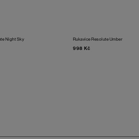
ute
Night Sky
Rukavice Resolute
Umber
998 Kč