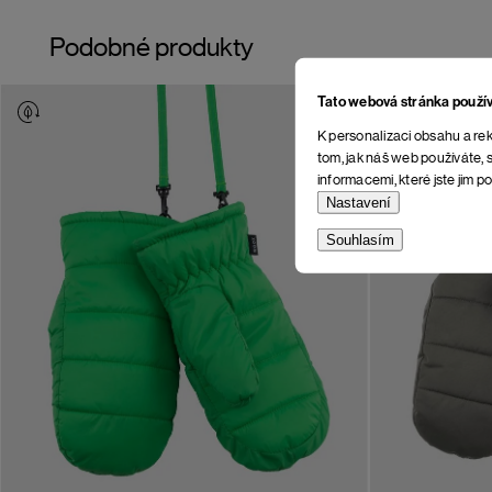
Podobné produkty
Tato webová stránka použí
K personalizaci obsahu a rek
tom, jak náš web používáte, s
informacemi, které jste jim po
Nastavení
Souhlasím