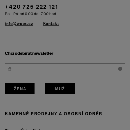
+420 725 222 121
Po – Pá: od 9.00 do 17.00 hod.
info@woox.cz
Kontakt
Chci odebírat newsletter
i
ŽENA
MUŽ
KAMENNÉ PRODEJNY A OSOBNÍ ODBĚR