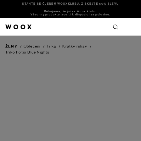
STAŇTE SE ČLENEM WOOXKLUBU, ZÍSKEJTE 50% SLEVU
Děkujeme, že jsi ve Woox klubu.
Všechny produkty jsou ti k dispozici za polovinu.
ŽENY
/
Oblečení
/
Trika
/
Krátký rukáv
/
Triko Potio
Blue Nights