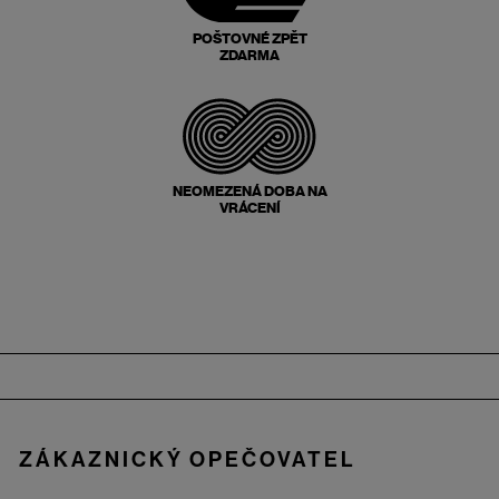
POŠTOVNÉ ZPĚT
ZDARMA
NEOMEZENÁ DOBA NA
VRÁCENÍ
Zápatí
ZÁKAZNICKÝ OPEČOVATEL