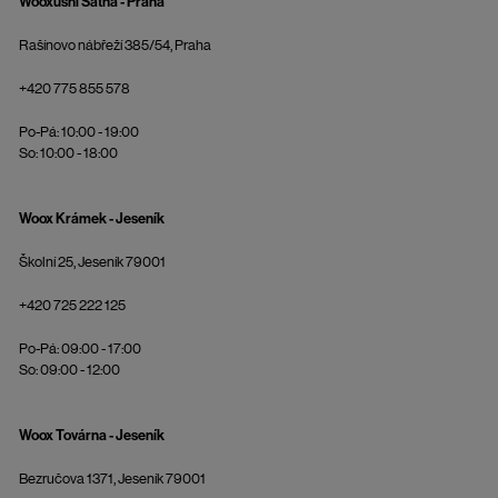
Wooxusní Šatna - Praha
Rašínovo nábřeží 385/54, Praha
+420 775 855 578
Po-Pá: 10:00 - 19:00
So: 10:00 - 18:00
Woox Krámek - Jeseník
Školní 25, Jeseník 79001
+420 725 222 125
Po-Pá: 09:00 - 17:00
So: 09:00 - 12:00
Woox Továrna - Jeseník
Bezručova 1371, Jeseník 79001