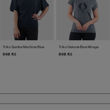
Triko Sambe
Maritime Blue
Triko Hakone
Blue Mirage
998 Kč
898 Kč
Zápatí