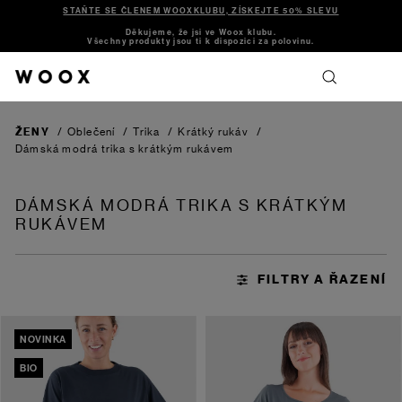
STAŇTE SE ČLENEM WOOXKLUBU, ZÍSKEJTE 50% SLEVU
Děkujeme, že jsi ve Woox klubu.
Všechny produkty jsou ti k dispozici za polovinu.
ŽENY
/
Oblečení
/
Trika
/
Krátký rukáv
/
Dámská modrá trika s krátkým rukávem
DÁMSKÁ MODRÁ TRIKA S KRÁTKÝM
RUKÁVEM
NOVINKA
BIO