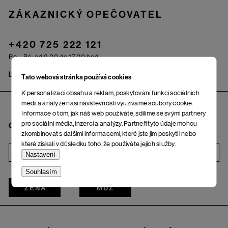
ZÁKAZNICKÝ OPEČOVATEL
+420 725 222 121
Po – Pá: od 9.00 do 17.00 hod.
info@woox.cz
Kontakt
Tato webová stránka používá cookies
K personalizaci obsahu a reklam, poskytování funkcí sociálních
médií a analýze naší návštěvnosti využíváme soubory cookie.
Informace o tom, jak náš web používáte, sdílíme se svými partnery
pro sociální média, inzerci a analýzy. Partneři tyto údaje mohou
Chci odebírat newsletter
zkombinovat s dalšími informacemi, které jste jim poskytli nebo
které získali v důsledku toho, že používáte jejich služby.
i
Nastavení
Souhlasím
ŽENA
MUŽ