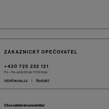
Zápatí
ZÁKAZNICKÝ OPEČOVATEL
+420 725 222 121
Po – Pá: od 9.00 do 17.00 hod.
info@woox.cz
Kontakt
Chci odebírat newsletter