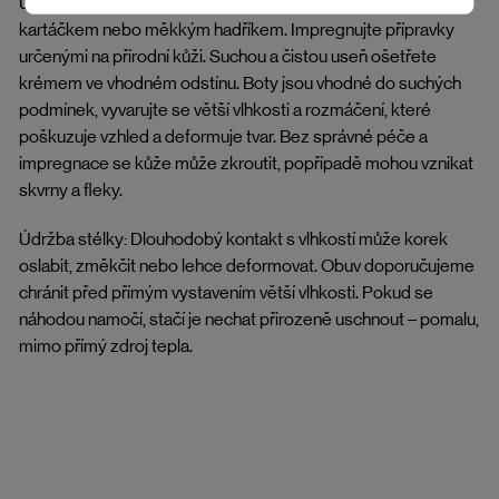
Údržba hladkých usní (pásky): Nečistoty odstraníte jemným
kartáčkem nebo měkkým hadříkem. Impregnujte přípravky
určenými na přírodní kůži. Suchou a čistou useň ošetřete
krémem ve vhodném odstínu. Boty jsou vhodné do suchých
podmínek, vyvarujte se větší vlhkosti a rozmáčení, které
poškuzuje vzhled a deformuje tvar. Bez správné péče a
impregnace se kůže může zkroutit, popřípadě mohou vznikat
skvrny a fleky.
Údržba stélky: Dlouhodobý kontakt s vlhkostí může korek
oslabit, změkčit nebo lehce deformovat. Obuv doporučujeme
chránit před přímým vystavením větší vlhkosti. Pokud se
náhodou namočí, stačí je nechat přirozeně uschnout – pomalu,
mimo přímý zdroj tepla.