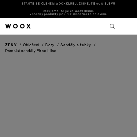
STAŇTE SE ČLENEM WOOXKLUBU, ZÍSKEJTE 50% SLEVU
Děkujeme, že jsi ve Woox klubu.
Všechny produkty jsou ti k dispozici za polovinu.
ŽENY
/
Oblečení
/
Boty
/
Sandály a žabky
/
Dámské sandály Pirao
Lilac