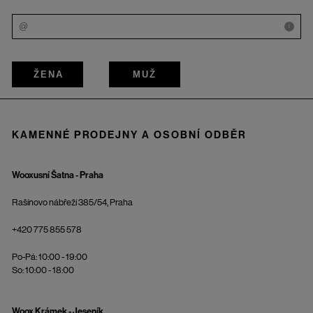
i
ŽENA
MUŽ
KAMENNÉ PRODEJNY A OSOBNÍ ODBĚR
Wooxusní Šatna - Praha
Rašínovo nábřeží 385/54, Praha
+420 775 855 578
Po-Pá: 10:00 - 19:00
So: 10:00 - 18:00
Woox Krámek - Jeseník