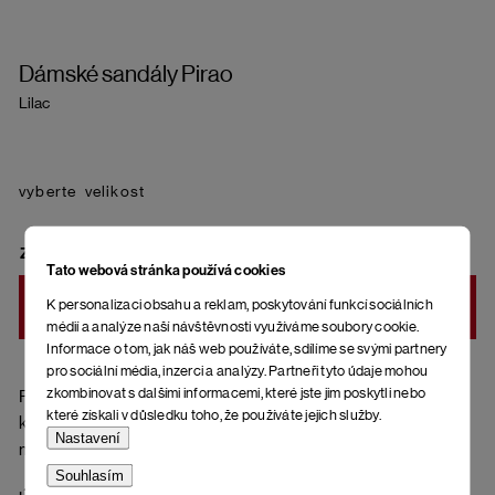
Dámské sandály Pirao
Lilac
velikost
ZVOLTE VARIANTU
Tato webová stránka používá cookies
K personalizaci obsahu a reklam, poskytování funkcí sociálních
DO KOŠÍKU
médií a analýze naší návštěvnosti využíváme soubory cookie.
Informace o tom, jak náš web používáte, sdílíme se svými partnery
pro sociální média, inzerci a analýzy. Partneři tyto údaje mohou
zkombinovat s dalšími informacemi, které jste jim poskytli nebo
Pásky přes nohy z přírodní kůže (hladká useň), ortopedická
které získali v důsledku toho, že používáte jejich služby.
korková stélka potažená kůží a spodní část podrážky z
Nastavení
materiálu EVA (ethylenvinylacetát).
Souhlasím