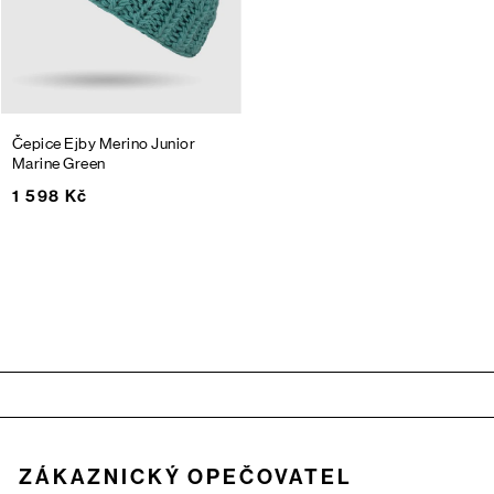
Čepice Ejby Merino Junior
Marine Green
1 598 Kč
Zápatí
ZÁKAZNICKÝ OPEČOVATEL