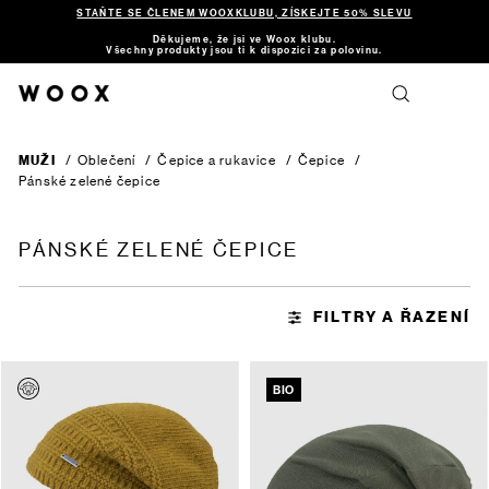
STAŇTE SE ČLENEM WOOXKLUBU, ZÍSKEJTE 50% SLEVU
Děkujeme, že jsi ve Woox klubu.
Všechny produkty jsou ti k dispozici za polovinu.
MUŽI
/
Oblečení
/
Čepice a rukavice
/
Čepice
/
Pánské zelené čepice
PÁNSKÉ ZELENÉ ČEPICE
BIO