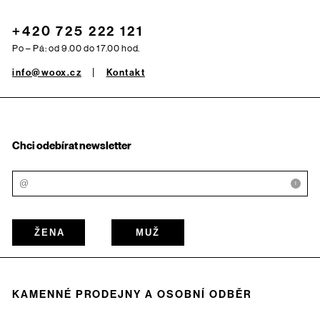
+420 725 222 121
Po – Pá: od 9.00 do 17.00 hod.
info@woox.cz
Kontakt
Chci odebírat newsletter
i
ŽENA
MUŽ
KAMENNÉ PRODEJNY A OSOBNÍ ODBĚR