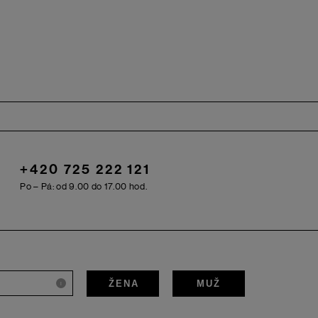
+420 725 222 121
Po – Pá: od 9.00 do 17.00 hod.
ŽENA
MUŽ
i