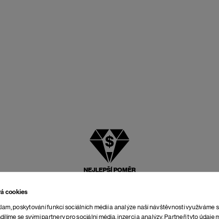
NEJLEPŠÍ POMĚR
CENY A KVALITY
vá cookies
lam, poskytování funkcí sociálních médií a analýze naší návštěvnosti využíváme 
dílíme se svými partnery pro sociální média, inzerci a analýzy. Partneři tyto údaj