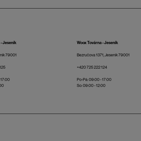
- Jeseník
Woox Továrna - Jeseník
eník 79001
Bezručova 1371, Jeseník 79001
125
+420 725 222 124
 17:00
Po-Pá: 09:00 - 17:00
:00
So: 09:00 - 12:00