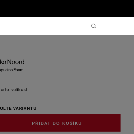
iko Noord
pucino Foam
velikost
OLTE VARIANTU
DO KOŠÍKU