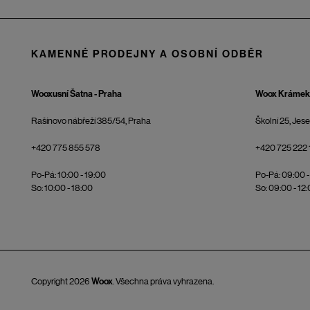
KAMENNÉ PRODEJNY A OSOBNÍ ODBĚR
Wooxusní Šatna - Praha
Woox Krámek 
Rašínovo nábřeží 385/54, Praha
Školní 25, Jes
+420 775 855 578
+420 725 222 
Po-Pá: 10:00 - 19:00
Po-Pá: 09:00 -
So: 10:00 - 18:00
So: 09:00 - 12
Copyright 2026
Woox
. Všechna práva vyhrazena.