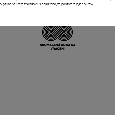
skytli nebo které získali v důsledku toho, že používáte jejich služby.
POŠTOVNÉ ZPĚT
ZDARMA
NEOMEZENÁ DOBA NA
VRÁCENÍ