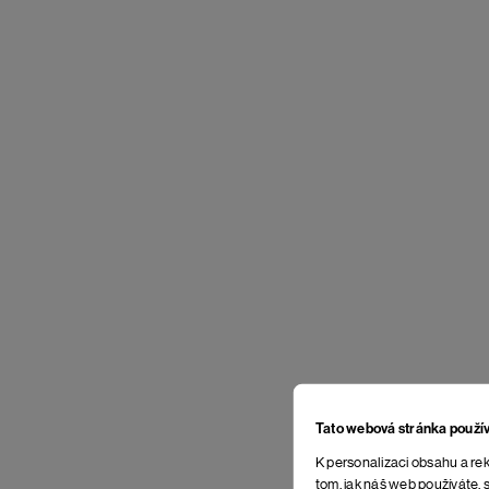
Tato webová stránka použí
K personalizaci obsahu a rek
tom, jak náš web používáte, s