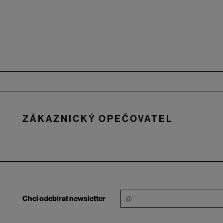
Zápatí
ZÁKAZNICKÝ OPEČOVATEL
Chci odebírat newsletter