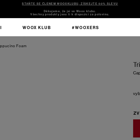
STAŇTE SE ČLENEM WOOXKLUBU, ZÍSKEJTE 50% SLEVU
Děkujeme, že jsi ve Woox klubu.
Všechny produkty jsou ti k dispozici za polovinu.
I
WOOX KLUB
#WOOXERS
ppucino Foam
Tr
Cap
ZV