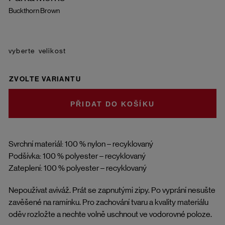
Buckthorn Brown
velikost
ZVOLTE VARIANTU
DO KOŠÍKU
Svrchní materiál: 100 % nylon – recyklovaný
Podšívka: 100 % polyester – recyklovaný
Zateplení: 100 % polyester – recyklovaný
Nepoužívat aviváž. Prát se zapnutými zipy. Po vyprání nesušte
zavěšené na ramínku. Pro zachování tvaru a kvality materiálu
oděv rozložte a nechte volně uschnout ve vodorovné poloze.