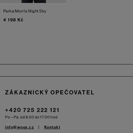
Parka Morris
Night Sky
4 198 Kč
Zápatí
ZÁKAZNICKÝ OPEČOVATEL
+420 725 222 121
Po – Pá: od 9.00 do 17.00 hod.
info@woox.cz
Kontakt