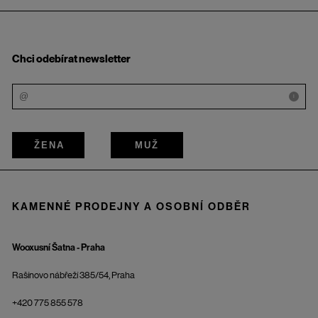
Chci odebírat newsletter
i
ŽENA
MUŽ
KAMENNÉ PRODEJNY A OSOBNÍ ODBĚR
Wooxusní Šatna - Praha
Rašínovo nábřeží 385/54, Praha
+420 775 855 578