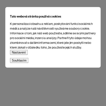
Tato webová stránka používá cookies
K personalizaci obsahu a reklam, poskytování funkcí sociálních
médií a analýze naší návštěvnosti využíváme soubory cookie.
Informace o tom, jak náš web používáte, sdílíme se svými partnery
pro sociální média, inzerci a analýzy. Partneři tyto údaje mohou
zkombinovat s dalšími informacemi, které jste jim poskytli nebo
které získali v důsledku toho, že používáte jejich služby.
Nastavení
Souhlasím