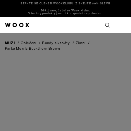
STAŇTE SE ČLENEM WOOXKLUBU, ZÍSKEJTE 50% SLEVU
Děkujeme, že jsi ve Woox klubu.
Všechny produkty jsou ti k dispozici za polovinu.
MUŽI
/
Oblečení
/
Bundy a kabáty
/
Zimní
/
Parka Morris
Buckthorn Brown