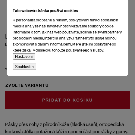
Tato webová stránka používá cookies
K personalizaci obsahu a reklam, poskytování funkcí sociálních
médií a analýze naší návštěvnosti využíváme soubory cookie.
Informace o tom, jak náš web používáte, sdílíme se svými partnery
Dámské žabky Lora Ater
pro sociální média, inzerci a analýzy. Partneři tyto údaje mohou
zkombinovat s dalšími informacemi, které jste jim poskytli nebo
Black
které získali v důsledku toho, že používáte jejich služby.
Nastavení
Souhlasím
velikost
ZVOLTE VARIANTU
DO KOŠÍKU
Pásky přes nohy z přírodní kůže (hladká useň), ortopedická
korková stélka potažená kůží a spodní část podrážky z gumy.