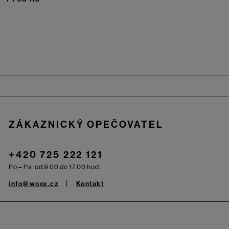
Zápatí
ZÁKAZNICKÝ OPEČOVATEL
+420 725 222 121
Po – Pá: od 9.00 do 17.00 hod.
info@woox.cz
Kontakt