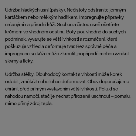
Údržba hladkých usní (pásky): Nečistoty odstraníte jemným
kartáčkem nebo měkkým hadříkem. Impregnujte přípravky
určenými na přírodní kůži. Suchou a čistou useň ošetřete
krémem ve vhodném odstínu. Boty jsou vhodné do suchých
podmínek, vyvarujte se větší vlhkosti a rozmáčení, které
poškuzuje vzhled a deformuje tvar. Bez správné péče a
impregnace se kůže může zkroutit, popřípadě mohou vznikat
skvrny a fleky.
Údržba stélky: Dlouhodobý kontakt s vlhkostí může korek
oslabit, změkčit nebo lehce deformovat. Obuv doporučujeme
chránit před přímým vystavením větší vlhkosti. Pokud se
náhodou namočí, stačí je nechat přirozeně uschnout – pomalu,
mimo přímý zdroj tepla.