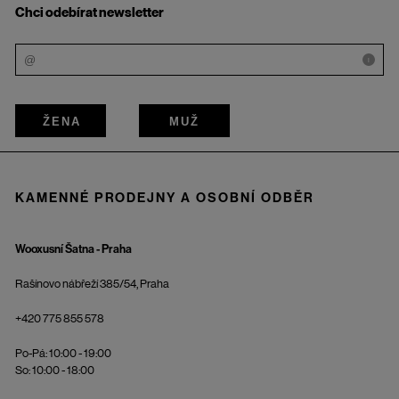
Chci odebírat newsletter
i
ŽENA
MUŽ
KAMENNÉ PRODEJNY A OSOBNÍ ODBĚR
Wooxusní Šatna - Praha
Rašínovo nábřeží 385/54, Praha
+420 775 855 578
Po-Pá: 10:00 - 19:00
So: 10:00 - 18:00