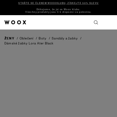
STAŇTE SE ČLENEM WOOXKLUBU, ZÍSKEJTE 50% SLEVU
Děkujeme, že jsi ve Woox klubu.
Všechny produkty jsou ti k dispozici za polovinu.
ŽENY
/
Oblečení
/
Boty
/
Sandály a žabky
/
Dámské žabky Lora Ater
Black