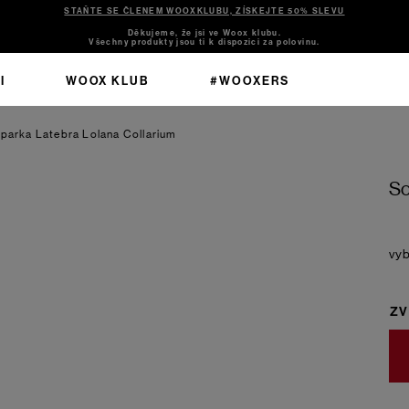
STAŇTE SE ČLENEM WOOXKLUBU, ZÍSKEJTE 50% SLEVU
Děkujeme, že jsi ve Woox klubu.
Všechny produkty jsou ti k dispozici za polovinu.
I
WOOX KLUB
#WOOXERS
 parka Latebra Lolana Collarium
So
ZV