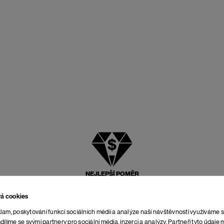
NEJLEPŠÍ POMĚR
CENY A KVALITY
vá cookies
lam, poskytování funkcí sociálních médií a analýze naší návštěvnosti využíváme 
dílíme se svými partnery pro sociální média, inzerci a analýzy. Partneři tyto údaj