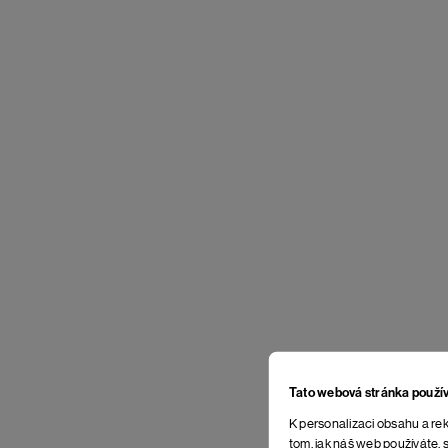
Tato webová stránka použí
K personalizaci obsahu a rek
tom, jak náš web používáte, s