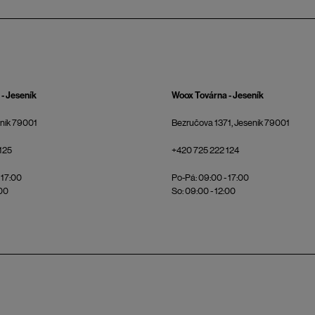
- Jeseník
Woox Továrna - Jeseník
eník 79001
Bezručova 1371, Jeseník 79001
125
+420 725 222 124
 17:00
Po-Pá: 09:00 - 17:00
:00
So: 09:00 - 12:00