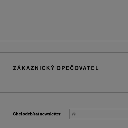
Zápatí
ZÁKAZNICKÝ OPEČOVATEL
Chci odebírat newsletter