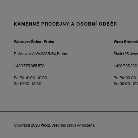
KAMENNÉ PRODEJNY A OSOBNÍ ODBĚR
Wooxusní Šatna - Praha
Woox Krámek 
Rašínovo nábřeží 385/54, Praha
Školní 25, Jes
+420 775 855 578
+420 725 222 
Po-Pá: 10:00 - 19:00
Po-Pá: 09:00 -
So: 10:00 - 18:00
So: 09:00 - 12
Copyright 2026
Woox
. Všechna práva vyhrazena.