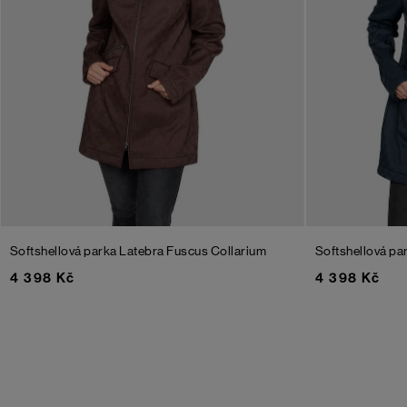
Softshellová parka Latebra Fuscus Collarium
Softshellová pa
4 398 Kč
4 398 Kč