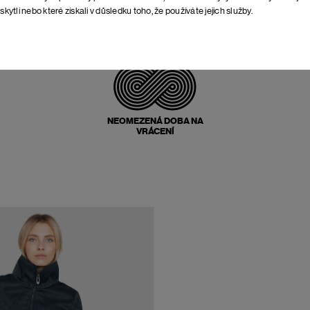
skytli nebo které získali v důsledku toho, že používáte jejich služby.
POŠTOVNÉ ZPĚT
ZDARMA
NEOMEZENÁ DOBA NA
VRÁCENÍ