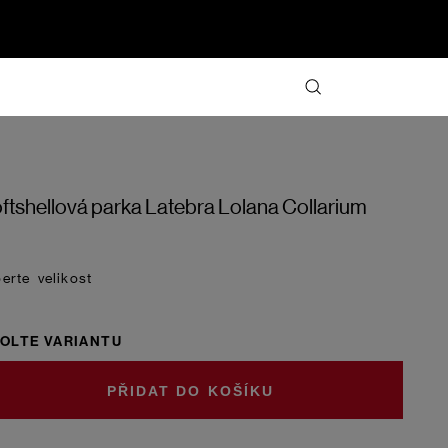
ftshellová parka Latebra Lolana Collarium
velikost
OLTE VARIANTU
DO KOŠÍKU