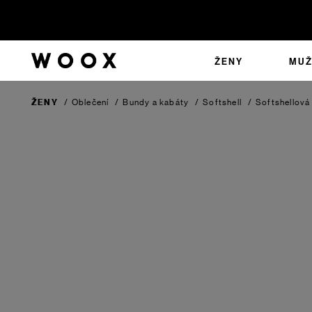
ŽENY
MUŽ
ŽENY
/
Oblečení
/
Bundy a kabáty
/
Softshell
/
Softshellová