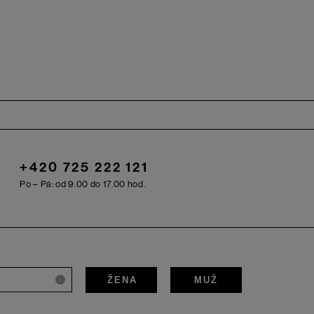
+420 725 222 121
Po – Pá: od 9.00 do 17.00 hod.
ŽENA
MUŽ
i