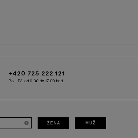
+420 725 222 121
Po – Pá: od 9.00 do 17.00 hod.
ŽENA
MUŽ
i