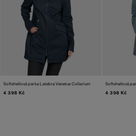
Softshellová parka Latebra Venetus Collarium
Softshellová pa
4 398 Kč
4 398 Kč