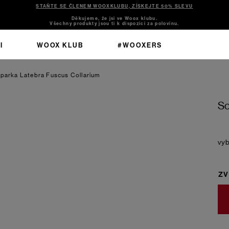
STAŇTE SE ČLENEM WOOXKLUBU, ZÍSKEJTE 50% SLEVU
Děkujeme, že jsi ve Woox klubu.
Všechny produkty jsou ti k dispozici za polovinu.
I
WOOX KLUB
#WOOXERS
 parka Latebra Fuscus Collarium
So
ZV