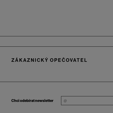
Zápatí
ZÁKAZNICKÝ OPEČOVATEL
Chci odebírat newsletter