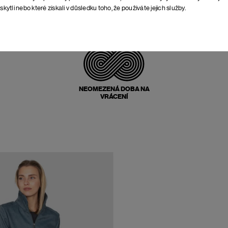
skytli nebo které získali v důsledku toho, že používáte jejich služby.
POŠTOVNÉ ZPĚT
ZDARMA
NEOMEZENÁ DOBA NA
VRÁCENÍ