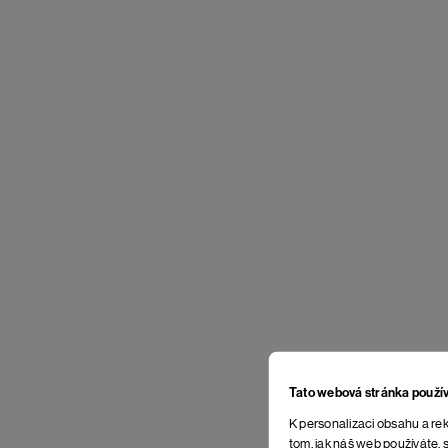
Tato webová stránka použí
K personalizaci obsahu a rek
tom, jak náš web používáte, s