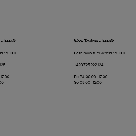
- Jeseník
Woox Továrna - Jeseník
eník 79001
Bezručova 1371, Jeseník 79001
125
+420 725 222 124
 17:00
Po-Pá: 09:00 - 17:00
:00
So: 09:00 - 12:00