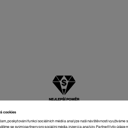
NEJLEPŠÍ POMĚR
CENY A KVALITY
vá cookies
lam, poskytování funkcí sociálních médií a analýze naší návštěvnosti využíváme 
dílíme se svými partnery pro sociální média, inzerci a analýzy. Partneři tyto údaj