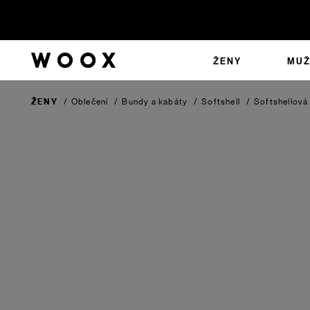
ŽENY
MUŽ
ŽENY
/
Oblečení
/
Bundy a kabáty
/
Softshell
/
Softshellová