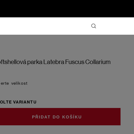
ftshellová parka Latebra Fuscus Collarium
velikost
OLTE VARIANTU
DO KOŠÍKU