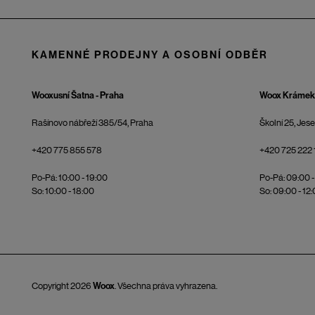
KAMENNÉ PRODEJNY A OSOBNÍ ODBĚR
Wooxusní Šatna - Praha
Woox Krámek 
Rašínovo nábřeží 385/54, Praha
Školní 25, Jes
+420 775 855 578
+420 725 222 
Po-Pá: 10:00 - 19:00
Po-Pá: 09:00 -
So: 10:00 - 18:00
So: 09:00 - 12
Copyright 2026
Woox
. Všechna práva vyhrazena.