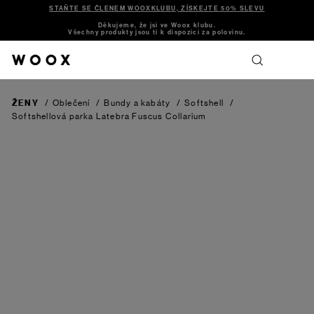
STAŇTE SE ČLENEM WOOXKLUBU, ZÍSKEJTE 50% SLEVU
Děkujeme, že jsi ve Woox klubu.
Všechny produkty jsou ti k dispozici za polovinu.
ŽENY
/
Oblečení
/
Bundy a kabáty
/
Softshell
/
Softshellová parka Latebra Fuscus Collarium