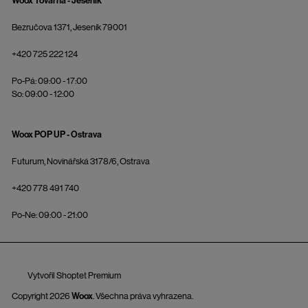
Woox Továrna - Jeseník
Bezručova 1371, Jeseník 79001
+420 725 222 124
Po-Pá: 09:00 - 17:00
So: 09:00 - 12:00
Woox POP UP - Ostrava
Futurum, Novinářská 3178/6, Ostrava
+420 778 491 740
Po-Ne: 09:00 - 21:00
Vytvořil Shoptet Premium
Copyright 2026
Woox
. Všechna práva vyhrazena.