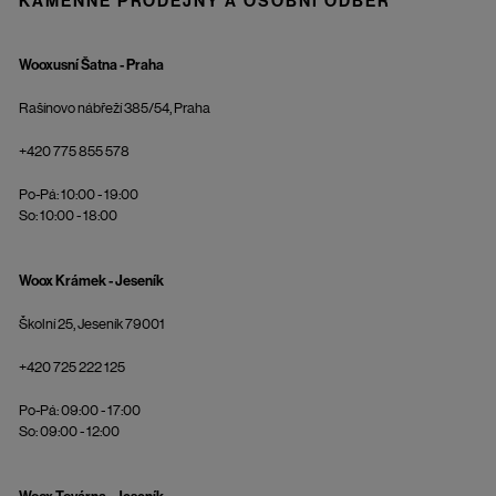
KAMENNÉ PRODEJNY A OSOBNÍ ODBĚR
Wooxusní Šatna - Praha
Rašínovo nábřeží 385/54, Praha
+420 775 855 578
Po-Pá: 10:00 - 19:00
So: 10:00 - 18:00
Woox Krámek - Jeseník
Školní 25, Jeseník 79001
+420 725 222 125
Po-Pá: 09:00 - 17:00
So: 09:00 - 12:00