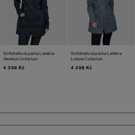
Softshellová parka Latebra
Softshellová parka Latebra
Venetus Collarium
Lolana Collarium
4 398 Kč
4 398 Kč
Zápatí