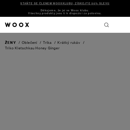
STAŇTE SE ČLENEM WOOXKLUBU, ZÍSKEJTE 50% SLEVU
Děkujeme, že jsi ve Woox klubu.
Všechny produkty jsou ti k dispozici za polovinu.
ŽENY
/
Oblečení
/
Trika
/
Krátký rukáv
/
Triko Kletschkau
Honey Ginger