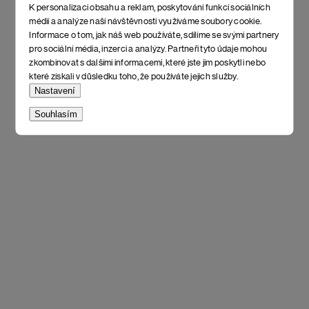
K personalizaci obsahu a reklam, poskytování funkcí sociálních
médií a analýze naší návštěvnosti využíváme soubory cookie.
Informace o tom, jak náš web používáte, sdílíme se svými partnery
pro sociální média, inzerci a analýzy. Partneři tyto údaje mohou
zkombinovat s dalšími informacemi, které jste jim poskytli nebo
které získali v důsledku toho, že používáte jejich služby.
Nastavení
Souhlasím