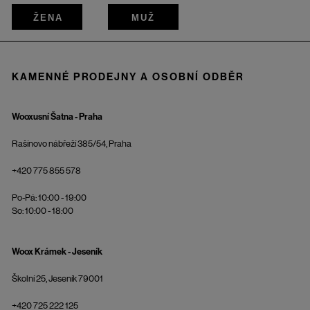
ŽENA
MUŽ
KAMENNÉ PRODEJNY A OSOBNÍ ODBĚR
Wooxusní Šatna - Praha
Rašínovo nábřeží 385/54, Praha
+420 775 855 578
Po-Pá: 10:00 - 19:00
So: 10:00 - 18:00
Woox Krámek - Jeseník
Školní 25, Jeseník 79001
+420 725 222 125