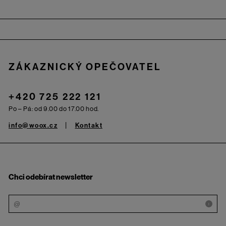
Zápatí
ZÁKAZNICKÝ OPEČOVATEL
+420 725 222 121
Po – Pá: od 9.00 do 17.00 hod.
info@woox.cz
Kontakt
Chci odebírat newsletter
i