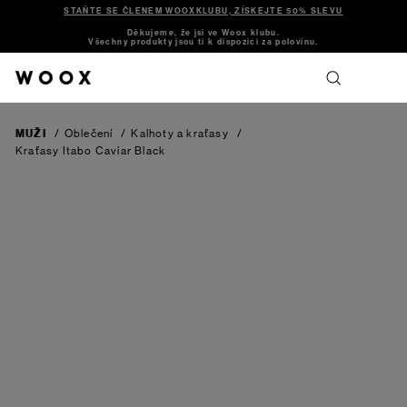
STAŇTE SE ČLENEM WOOXKLUBU, ZÍSKEJTE 50% SLEVU
Děkujeme, že jsi ve Woox klubu.
Všechny produkty jsou ti k dispozici za polovinu.
MUŽI
/
Oblečení
/
Kalhoty a kraťasy
/
Kraťasy Itabo
Caviar Black