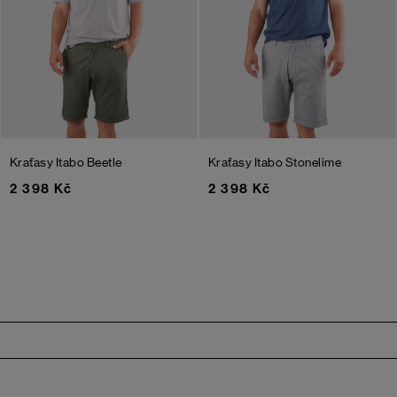
Kraťasy Itabo
Beetle
Kraťasy Itabo
Stonelime
2 398 Kč
2 398 Kč
Zápatí