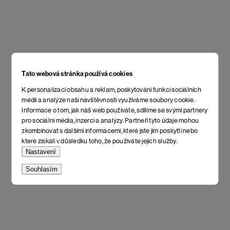
Tato webová stránka používá cookies
K personalizaci obsahu a reklam, poskytování funkcí sociálních
médií a analýze naší návštěvnosti využíváme soubory cookie.
Informace o tom, jak náš web používáte, sdílíme se svými partnery
pro sociální média, inzerci a analýzy. Partneři tyto údaje mohou
zkombinovat s dalšími informacemi, které jste jim poskytli nebo
které získali v důsledku toho, že používáte jejich služby.
Nastavení
Souhlasím