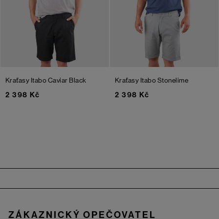
Kraťasy Itabo
Caviar Black
Kraťasy Itabo
Stonelime
2 398 Kč
2 398 Kč
Zápatí
ZÁKAZNICKÝ OPEČOVATEL