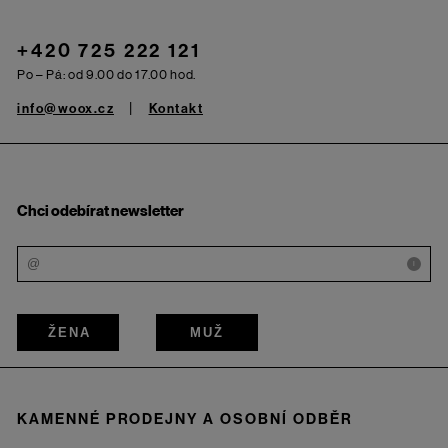
+420 725 222 121
Po – Pá: od 9.00 do 17.00 hod.
info@woox.cz
Kontakt
Chci odebírat newsletter
i
ŽENA
MUŽ
KAMENNÉ PRODEJNY A OSOBNÍ ODBĚR