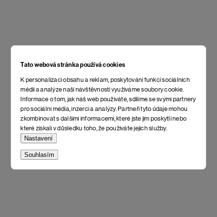
Tato webová stránka používá cookies
K personalizaci obsahu a reklam, poskytování funkcí sociálních
médií a analýze naší návštěvnosti využíváme soubory cookie.
Informace o tom, jak náš web používáte, sdílíme se svými partnery
pro sociální média, inzerci a analýzy. Partneři tyto údaje mohou
zkombinovat s dalšími informacemi, které jste jim poskytli nebo
které získali v důsledku toho, že používáte jejich služby.
Nastavení
Souhlasím