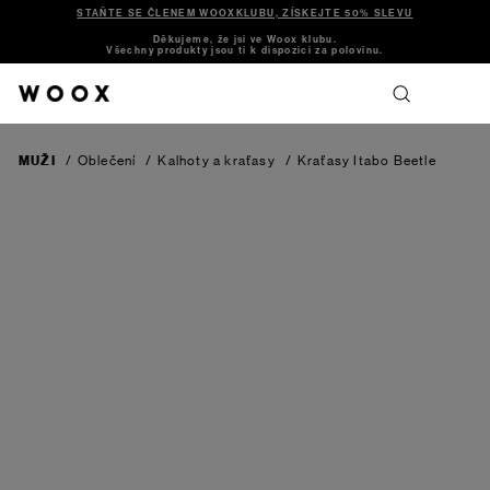
STAŇTE SE ČLENEM WOOXKLUBU, ZÍSKEJTE 50% SLEVU
Děkujeme, že jsi ve Woox klubu.
Všechny produkty jsou ti k dispozici za polovinu.
MUŽI
/
Oblečení
/
Kalhoty a kraťasy
/
Kraťasy Itabo
Beetle