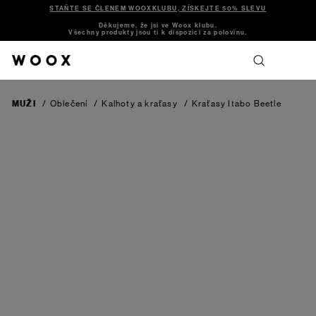
STAŇTE SE ČLENEM WOOXKLUBU, ZÍSKEJTE 50% SLEVU
Děkujeme, že jsi ve Woox klubu.
Všechny produkty jsou ti k dispozici za polovinu.
MUŽI
/
Oblečení
/
Kalhoty a kraťasy
/
Kraťasy Itabo
Beetle