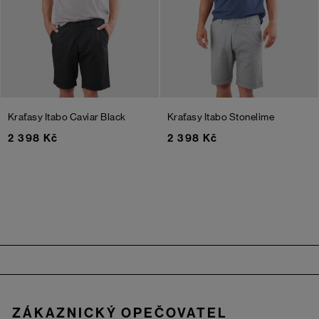
Kraťasy Itabo
Caviar Black
Kraťasy Itabo
Stonelime
2 398 Kč
2 398 Kč
Zápatí
ZÁKAZNICKÝ OPEČOVATEL