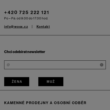
+420 725 222 121
Po – Pá: od 9.00 do 17.00 hod.
info@woox.cz
Kontakt
Chci odebírat newsletter
i
ŽENA
MUŽ
KAMENNÉ PRODEJNY A OSOBNÍ ODBĚR