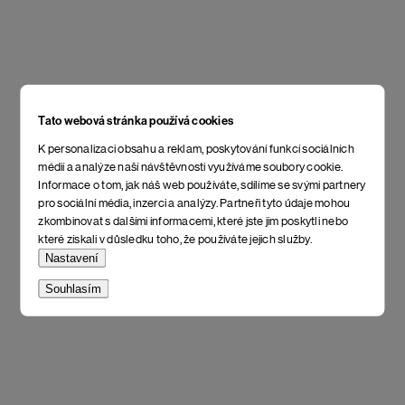
Tato webová stránka používá cookies
K personalizaci obsahu a reklam, poskytování funkcí sociálních
médií a analýze naší návštěvnosti využíváme soubory cookie.
Informace o tom, jak náš web používáte, sdílíme se svými partnery
pro sociální média, inzerci a analýzy. Partneři tyto údaje mohou
zkombinovat s dalšími informacemi, které jste jim poskytli nebo
které získali v důsledku toho, že používáte jejich služby.
Nastavení
Souhlasím