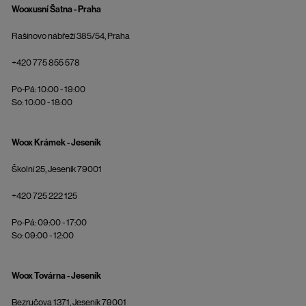
Wooxusní Šatna - Praha
Rašínovo nábřeží 385/54, Praha
+420 775 855 578
Po-Pá: 10:00 - 19:00
So: 10:00 - 18:00
Woox Krámek - Jeseník
Školní 25, Jeseník 79001
+420 725 222 125
Po-Pá: 09:00 - 17:00
So: 09:00 - 12:00
Woox Továrna - Jeseník
Bezručova 1371, Jeseník 79001