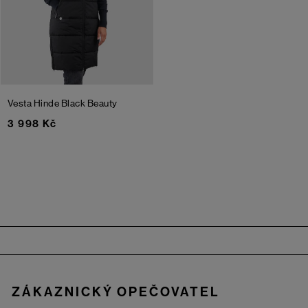
Vesta Hinde
Black Beauty
3 998 Kč
Zápatí
ZÁKAZNICKÝ OPEČOVATEL