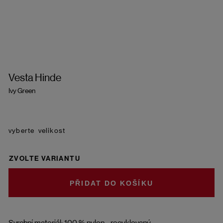
Vesta Hinde
Ivy Green
velikost
ZVOLTE VARIANTU
DO KOŠÍKU
Svrchní materiál: 100 % nylon - recyklovaný