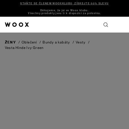
STAŇTE SE ČLENEM WOOXKLUBU, ZÍSKEJTE 50% SLEVU
Děkujeme, že jsi ve Woox klubu.
Všechny produkty jsou ti k dispozici za polovinu.
ŽENY
/
Oblečení
/
Bundy a kabáty
/
Vesty
/
Vesta Hinde
Ivy Green