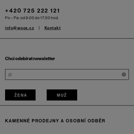
+420 725 222 121
Po – Pá: od 9.00 do 17.00 hod.
info@woox.cz
Kontakt
Chci odebírat newsletter
i
ŽENA
MUŽ
KAMENNÉ PRODEJNY A OSOBNÍ ODBĚR