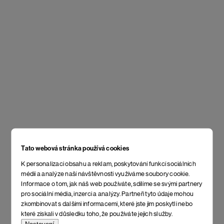
Tato webová stránka používá cookies
K personalizaci obsahu a reklam, poskytování funkcí sociálních
médií a analýze naší návštěvnosti využíváme soubory cookie.
Informace o tom, jak náš web používáte, sdílíme se svými partnery
pro sociální média, inzerci a analýzy. Partneři tyto údaje mohou
zkombinovat s dalšími informacemi, které jste jim poskytli nebo
které získali v důsledku toho, že používáte jejich služby.