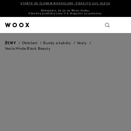
STAŇTE SE ČLENEM WOOXKLUBU, ZÍSKEJTE 50% SLEVU
Děkujeme, že jsi ve Woox klubu.
Všechny produkty jsou ti k dispozici za polovinu.
ŽENY
/
Oblečení
/
Bundy a kabáty
/
Vesty
/
Vesta Hinde
Black Beauty