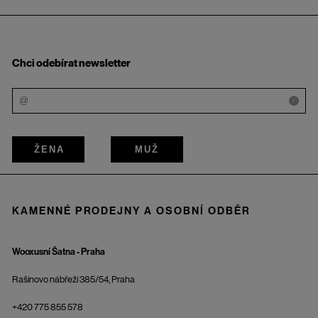
Chci odebírat newsletter
i
ŽENA
MUŽ
KAMENNÉ PRODEJNY A OSOBNÍ ODBĚR
Wooxusní Šatna - Praha
Rašínovo nábřeží 385/54, Praha
+420 775 855 578