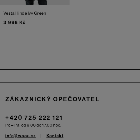
Vesta Hinde
Ivy Green
3 998 Kč
Zápatí
ZÁKAZNICKÝ OPEČOVATEL
+420 725 222 121
Po – Pá: od 9.00 do 17.00 hod.
info@woox.cz
Kontakt