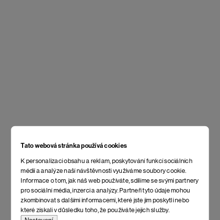
Tato webová stránka používá cookies
K personalizaci obsahu a reklam, poskytování funkcí sociálních
médií a analýze naší návštěvnosti využíváme soubory cookie.
Informace o tom, jak náš web používáte, sdílíme se svými partnery
pro sociální média, inzerci a analýzy. Partneři tyto údaje mohou
zkombinovat s dalšími informacemi, které jste jim poskytli nebo
které získali v důsledku toho, že používáte jejich služby.