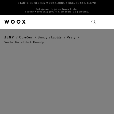
STAŇTE SE ČLENEM WOOXKLUBU, ZÍSKEJTE 50% SLEVU
Děkujeme, že jsi ve Woox klubu.
Všechny produkty jsou ti k dispozici za polovinu.
ŽENY
/
Oblečení
/
Bundy a kabáty
/
Vesty
/
Vesta Hinde
Black Beauty