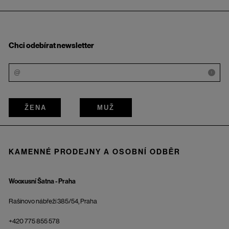
Chci odebírat newsletter
i
ŽENA
MUŽ
KAMENNÉ PRODEJNY A OSOBNÍ ODBĚR
Wooxusní Šatna - Praha
Rašínovo nábřeží 385/54, Praha
+420 775 855 578