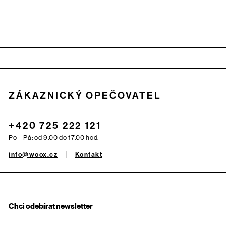
Zápatí
ZÁKAZNICKÝ OPEČOVATEL
+420 725 222 121
Po – Pá: od 9.00 do 17.00 hod.
info@woox.cz
Kontakt
Chci odebírat newsletter