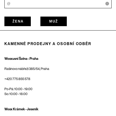
i
ŽENA
MUŽ
KAMENNÉ PRODEJNY A OSOBNÍ ODBĚR
Wooxusní Šatna - Praha
Rašínovo nábřeží 385/54, Praha
+420 775 855 578
Po-Pá: 10:00 - 19:00
So: 10:00 - 18:00
Woox Krámek - Jeseník