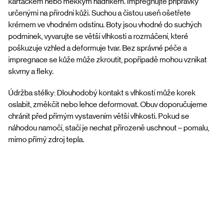
kartáčkem nebo měkkým hadříkem. Impregnujte přípravky
určenými na přírodní kůži. Suchou a čistou useň ošetřete
krémem ve vhodném odstínu. Boty jsou vhodné do suchých
podmínek, vyvarujte se větší vlhkosti a rozmáčení, které
poškuzuje vzhled a deformuje tvar. Bez správné péče a
impregnace se kůže může zkroutit, popřípadě mohou vznikat
skvrny a fleky.
Údržba stélky: Dlouhodobý kontakt s vlhkostí může korek
oslabit, změkčit nebo lehce deformovat. Obuv doporučujeme
chránit před přímým vystavením větší vlhkosti. Pokud se
náhodou namočí, stačí je nechat přirozeně uschnout – pomalu,
mimo přímý zdroj tepla.