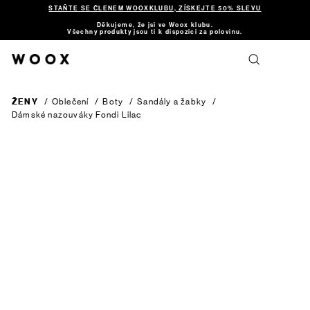
STAŇTE SE ČLENEM WOOXKLUBU, ZÍSKEJTE 50% SLEVU
Děkujeme, že jsi ve Woox klubu.
Všechny produkty jsou ti k dispozici za polovinu.
ŽENY
/
Oblečení
/
Boty
/
Sandály a žabky
/
Dámské nazouváky Fondi
Lilac