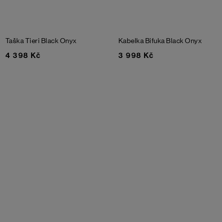
Taška Tieri
Black Onyx
Kabelka Bifuka
Black Onyx
4 398 Kč
3 998 Kč