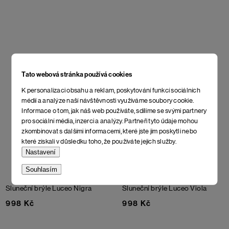
Tato webová stránka používá cookies
K personalizaci obsahu a reklam, poskytování funkcí sociálních
médií a analýze naší návštěvnosti využíváme soubory cookie.
Informace o tom, jak náš web používáte, sdílíme se svými partnery
pro sociální média, inzerci a analýzy. Partneři tyto údaje mohou
zkombinovat s dalšími informacemi, které jste jim poskytli nebo
které získali v důsledku toho, že používáte jejich služby.
Nastavení
Souhlasím
Sluneční brýle Luceo Nigra
Sluneční brýle Luceo Viola
998 Kč
998 Kč