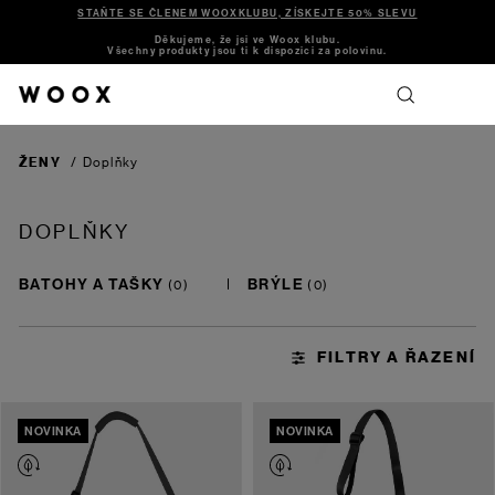
STAŇTE SE ČLENEM WOOXKLUBU, ZÍSKEJTE 50% SLEVU
Děkujeme, že jsi ve Woox klubu.
Všechny produkty jsou ti k dispozici za polovinu.
ŽENY
/
Doplňky
DOPLŇKY
BATOHY A TAŠKY
BRÝLE
NOVINKA
NOVINKA