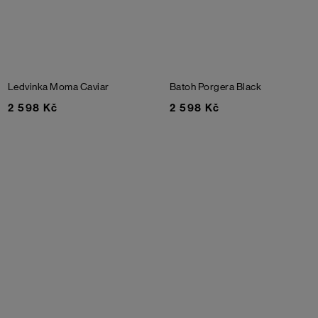
Ledvinka Moma
Caviar
Batoh Porgera
Black
2 598 Kč
2 598 Kč