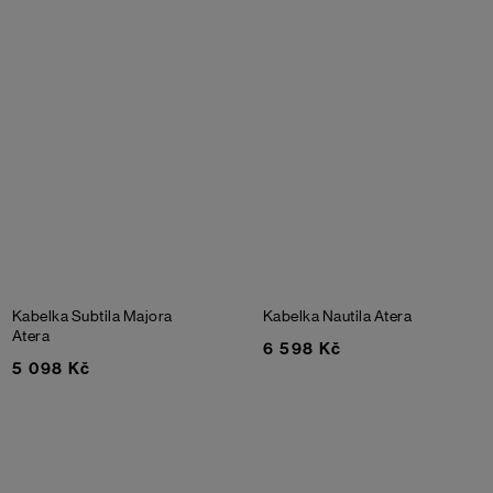
Kabelka Subtila Majora
Kabelka Nautila Atera
Atera
6 598 Kč
5 098 Kč