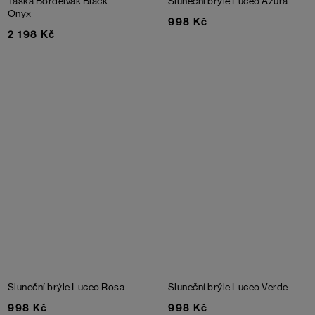
Taška Bordelvak
Black
Sluneční brýle Luceo Azura
Onyx
998 Kč
2 198 Kč
Sluneční brýle Luceo Rosa
Sluneční brýle Luceo Verde
998 Kč
998 Kč