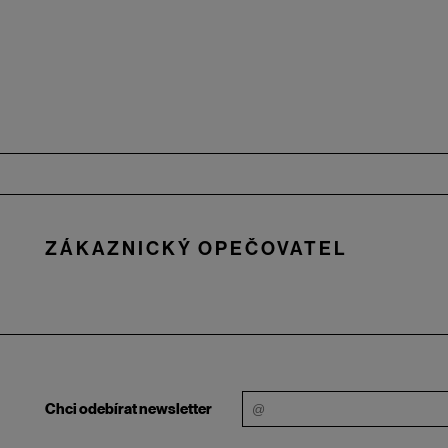
Zápatí
ZÁKAZNICKÝ OPEČOVATEL
Chci odebírat newsletter