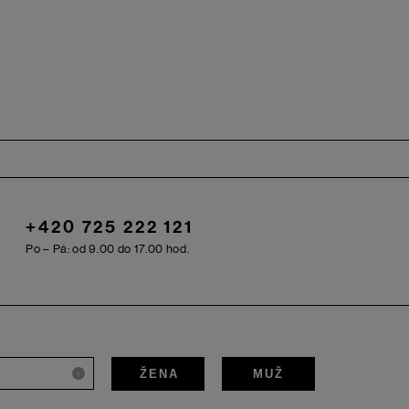
+420 725 222 121
Po – Pá: od 9.00 do 17.00 hod.
ŽENA
MUŽ
i