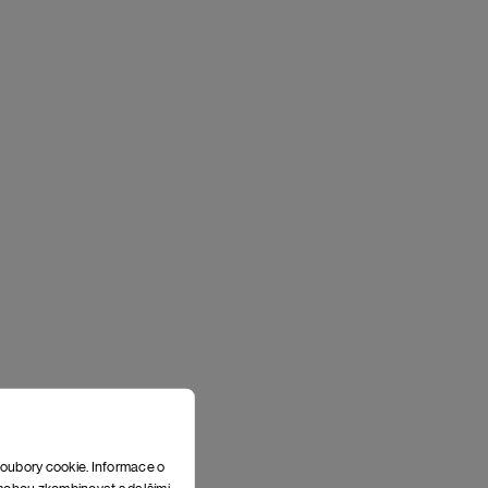
soubory cookie. Informace o
e mohou zkombinovat s dalšími