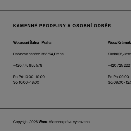
KAMENNÉ PRODEJNY A OSOBNÍ ODBĚR
Wooxusní Šatna - Praha
Woox Krámek 
Rašínovo nábřeží 385/54, Praha
Školní 25, Jes
+420 775 855 578
+420 725 222 
Po-Pá: 10:00 - 19:00
Po-Pá: 09:00 -
So: 10:00 - 18:00
So: 09:00 - 12
Copyright 2026
Woox
. Všechna práva vyhrazena.