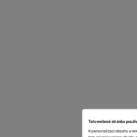
Tato webová stránka použí
K personalizaci obsahu a rek
tom, jak náš web používáte, s