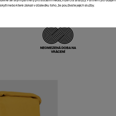
skytli nebo které získali v důsledku toho, že používáte jejich služby.
POŠTOVNÉ ZPĚT
ZDARMA
NEOMEZENÁ DOBA NA
VRÁCENÍ