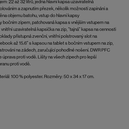
em: 22 až 32 litrů, jedna hlavní kapsa uzaviratelná
olováním a zapnutím přezek, několik možností zapínání a
na objemu batohu, vstup do hlavní kapsy
y bočním zipem, patchovaná kapsa s vnějším vstupem na
, vnitřní uzaviratelná kapsička na zip, "tajná" kapsa na cennosti
oklady přístupná zvenční, vnitřní polstrovaný slot na
ebook až 15.6" s kapsou na tablet s bočním vstupem na zip,
strování na zádech, zaručující pohodlné nošení. DWR PFC
e úprava proti vodě. Lišty na všech zipech pro lepší
ranu proti vodě.
eriál: 100 % polyester. Rozměry: 50 x 34 x 17 cm.