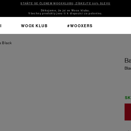
STAŇTE SE ČLENEM WOOXKLUBU, ZÍSKEJTE 50% SLEVU
Děkujeme, že jsi ve Woox klubu.
Všechny produkty jsou ti k dispozici za polovinu.
I
WOOX KLUB
#WOOXERS
ra
Black
Ba
Bla
S