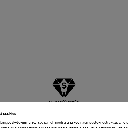
NEJLEPŠÍ POMĚR
CENY A KVALITY
vá cookies
lam, poskytování funkcí sociálních médií a analýze naší návštěvnosti využíváme 
dílíme se svými partnery pro sociální média, inzerci a analýzy. Partneři tyto údaj