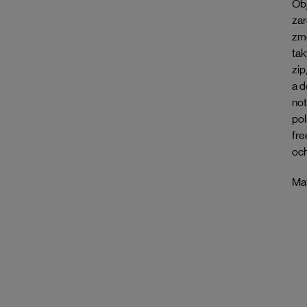
Obj
zar
změ
tak
zip
a d
not
pol
fre
och
Mat