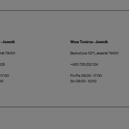
- Jeseník
Woox Továrna - Jeseník
eník 79001
Bezručova 1371, Jeseník 79001
125
+420 725 222 124
 17:00
Po-Pá: 09:00 - 17:00
:00
So: 09:00 - 12:00