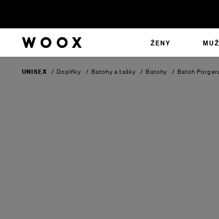
ŽENY
MUŽ
UNISEX
/
Doplňky
/
Batohy a tašky
/
Batohy
/
Batoh Porge