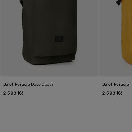
Batoh Porgera
Deep Depth
Batoh Porgera
T
2 598 Kč
2 598 Kč