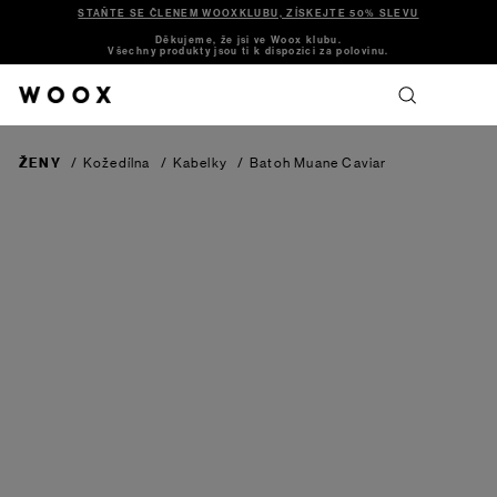
STAŇTE SE ČLENEM WOOXKLUBU, ZÍSKEJTE 50% SLEVU
Děkujeme, že jsi ve Woox klubu.
Všechny produkty jsou ti k dispozici za polovinu.
ŽENY
/
Kožedílna
/
Kabelky
/
Batoh Muane
Caviar