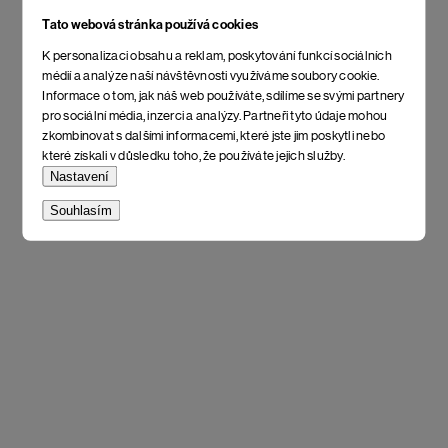
Tato webová stránka používá cookies
K personalizaci obsahu a reklam, poskytování funkcí sociálních
médií a analýze naší návštěvnosti využíváme soubory cookie.
Informace o tom, jak náš web používáte, sdílíme se svými partnery
pro sociální média, inzerci a analýzy. Partneři tyto údaje mohou
zkombinovat s dalšími informacemi, které jste jim poskytli nebo
které získali v důsledku toho, že používáte jejich služby.
Nastavení
Souhlasím