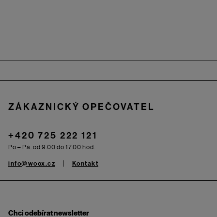
Zápatí
ZÁKAZNICKÝ OPEČOVATEL
+420 725 222 121
Po – Pá: od 9.00 do 17.00 hod.
info@woox.cz
Kontakt
Chci odebírat newsletter