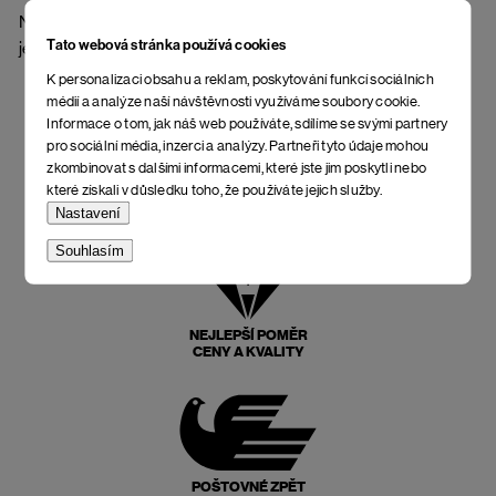
Nedoporučujeme kontakt s vodou. Vyrobeno ve wooxusní
Tato webová stránka používá cookies
jesenické rukodělné kožedílně.
K personalizaci obsahu a reklam, poskytování funkcí sociálních
médií a analýze naší návštěvnosti využíváme soubory cookie.
Informace o tom, jak náš web používáte, sdílíme se svými partnery
pro sociální média, inzerci a analýzy. Partneři tyto údaje mohou
zkombinovat s dalšími informacemi, které jste jim poskytli nebo
které získali v důsledku toho, že používáte jejich služby.
Nastavení
Souhlasím
NEJLEPŠÍ POMĚR
CENY A KVALITY
POŠTOVNÉ ZPĚT