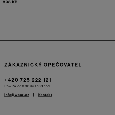
898 Kč
Zápatí
ZÁKAZNICKÝ OPEČOVATEL
+420 725 222 121
Po – Pá: od 9.00 do 17.00 hod.
info@woox.cz
Kontakt