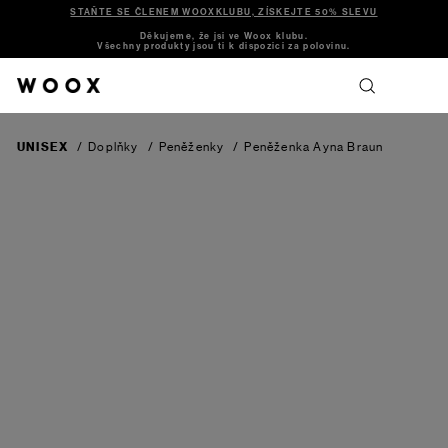
STAŇTE SE ČLENEM WOOXKLUBU, ZÍSKEJTE 50% SLEVU
Děkujeme, že jsi ve Woox klubu.
Všechny produkty jsou ti k dispozici za polovinu.
UNISEX
/
Doplňky
/
Peněženky
/
Peněženka Ayna
Braun