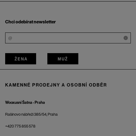
Chci odebírat newsletter
i
ŽENA
MUŽ
KAMENNÉ PRODEJNY A OSOBNÍ ODBĚR
Wooxusní Šatna - Praha
Rašínovo nábřeží 385/54, Praha
+420 775 855 578