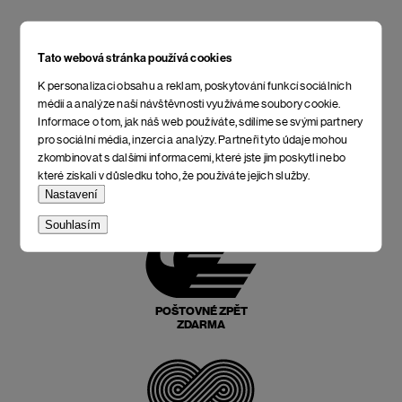
Tato webová stránka používá cookies
K personalizaci obsahu a reklam, poskytování funkcí sociálních
médií a analýze naší návštěvnosti využíváme soubory cookie.
Informace o tom, jak náš web používáte, sdílíme se svými partnery
pro sociální média, inzerci a analýzy. Partneři tyto údaje mohou
zkombinovat s dalšími informacemi, které jste jim poskytli nebo
které získali v důsledku toho, že používáte jejich služby.
NEJLEPŠÍ POMĚR
Nastavení
CENY A KVALITY
Souhlasím
POŠTOVNÉ ZPĚT
ZDARMA