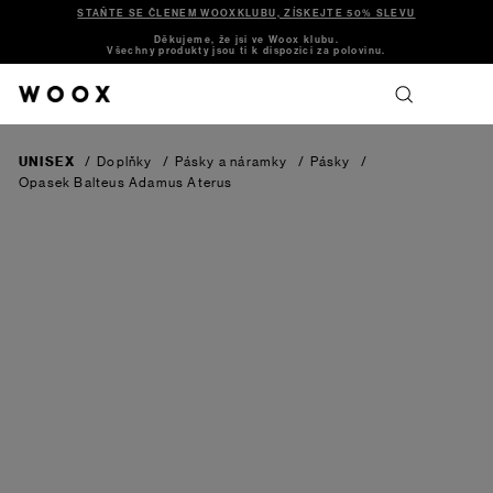
STAŇTE SE ČLENEM WOOXKLUBU, ZÍSKEJTE 50% SLEVU
Děkujeme, že jsi ve Woox klubu.
Všechny produkty jsou ti k dispozici za polovinu.
UNISEX
/
Doplňky
/
Pásky a náramky
/
Pásky
/
Opasek Balteus Adamus Aterus