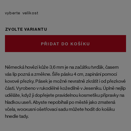
velikost
ZVOLTE VARIANTU
DO KOŠÍKU
Německá hovězí kůže 3,6 mm je na začátku tvrďák, časem
vás líp pozná a změkne. Šíře pásku 4 cm, zapínání pomocí
kovové přezky. Pásek je možné nevratně zkrátit i od přezkové
části. Vyrobeno v rukodělné kožedílně v Jeseníku. Úplně nejlíp
uděláte, když ji dopřejete pravidelnou kosmetiku přípravky na
hladkou useň. Abyste nepobíhali po městě jako zmatená
včela, wooxusní ošetřovací sadu můžete hodit do košíku
hnedle
tady
.