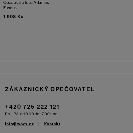
Opasek Balteus Adamus
Fuscus
1 998 Kč
Zápatí
ZÁKAZNICKÝ OPEČOVATEL
+420 725 222 121
Po – Pá: od 9.00 do 17.00 hod.
info@woox.cz
Kontakt