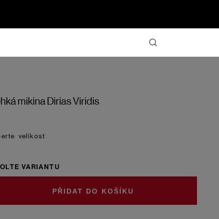
hká mikina Dirias Viridis
velikost
OLTE VARIANTU
DO KOŠÍKU