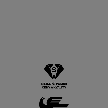
NEJLEPŠÍ POMĚR
CENY A KVALITY