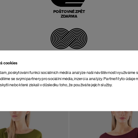
POŠTOVNÉ ZPĚT
ZDARMA
NEOMEZENÁ DOBA NA
VRÁCENÍ
vá cookies
lam, poskytování funkcí sociálních médií a analýze naší návštěvnosti využíváme 
dílíme se svými partnery pro sociální média, inzerci a analýzy. Partneři tyto údaj
skytli nebo které získali v důsledku toho, že používáte jejich služby.