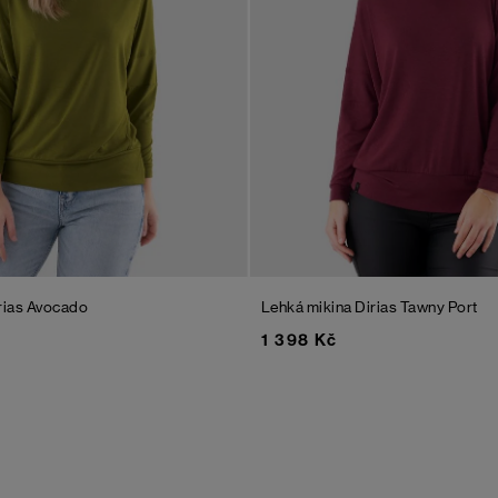
rias
Avocado
Lehká mikina Dirias
Tawny Port
1 398 Kč