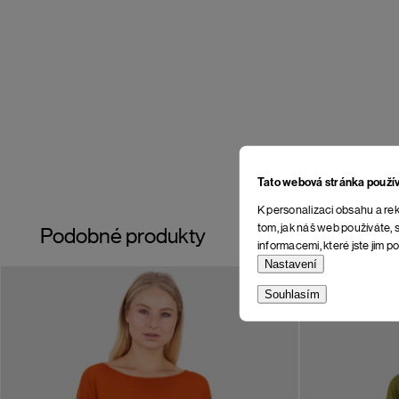
Tato webová stránka použí
K personalizaci obsahu a rek
tom, jak náš web používáte, s
Podobné produkty
informacemi, které jste jim po
Nastavení
Souhlasím