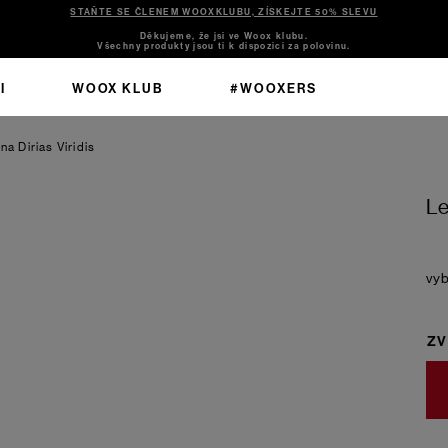
STAŇTE SE ČLENEM WOOXKLUBU, ZÍSKEJTE 50% SLEVU
Děkujeme, že jsi ve Woox klubu.
Všechny produkty jsou ti k dispozici za polovinu.
I
WOOX KLUB
#WOOXERS
na Dirias Viridis
Le
ZV