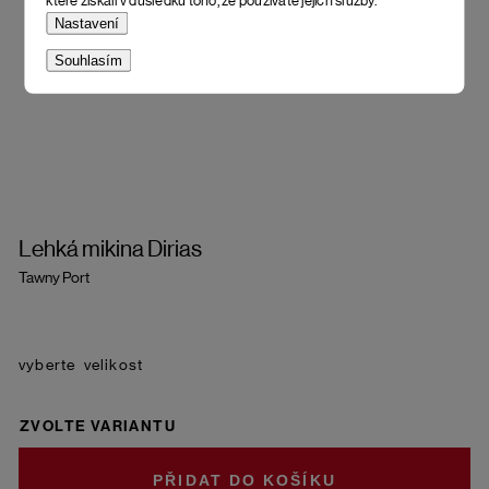
které získali v důsledku toho, že používáte jejich služby.
Nastavení
Souhlasím
Lehká mikina Dirias
Tawny Port
velikost
ZVOLTE VARIANTU
DO KOŠÍKU