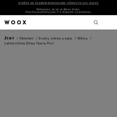
STAŇTE SE ČLENEM WOOXKLUBU, ZÍSKEJTE 50% SLEVU
Děkujeme, že jsi ve Woox klubu.
Všechny produkty jsou ti k dispozici za polovinu.
ŽENY
/
Oblečení
/
Svetry, mikiny a saka
/
Mikiny
/
Lehká mikina Dirias
Tawny Port