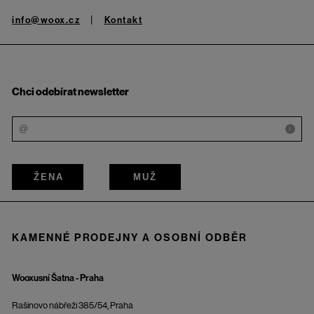
info@woox.cz
Kontakt
Chci odebírat newsletter
i
ŽENA
MUŽ
KAMENNÉ PRODEJNY A OSOBNÍ ODBĚR
Wooxusní Šatna - Praha
Rašínovo nábřeží 385/54, Praha