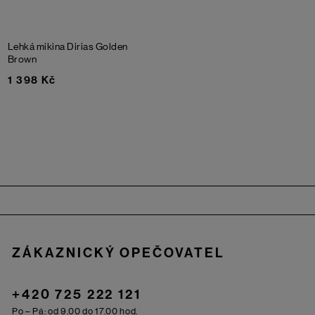
Lehká mikina Dirias
Golden
Brown
1 398 Kč
Zápatí
ZÁKAZNICKÝ OPEČOVATEL
+420 725 222 121
Po – Pá: od 9.00 do 17.00 hod.