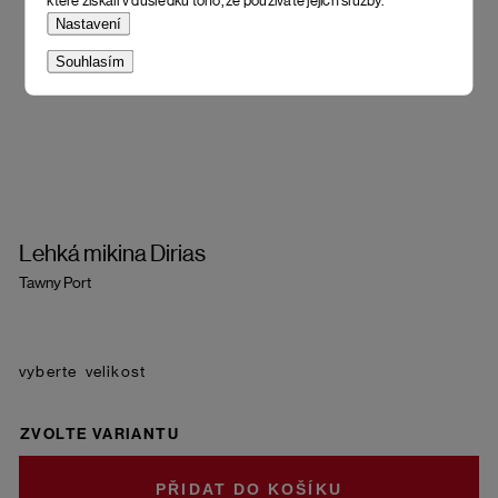
které získali v důsledku toho, že používáte jejich služby.
Nastavení
Souhlasím
Lehká mikina Dirias
Tawny Port
velikost
ZVOLTE VARIANTU
DO KOŠÍKU