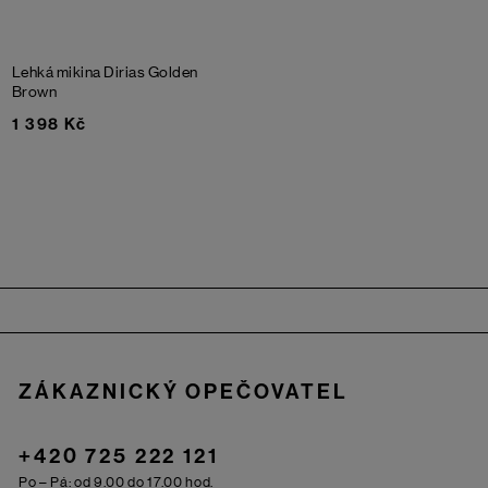
Lehká mikina Dirias
Golden
Brown
1 398 Kč
Zápatí
ZÁKAZNICKÝ OPEČOVATEL
+420 725 222 121
Po – Pá: od 9.00 do 17.00 hod.