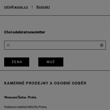
info@woox.cz
Kontakt
Chci odebírat newsletter
i
ŽENA
MUŽ
KAMENNÉ PRODEJNY A OSOBNÍ ODBĚR
Wooxusní Šatna - Praha
Rašínovo nábřeží 385/54, Praha