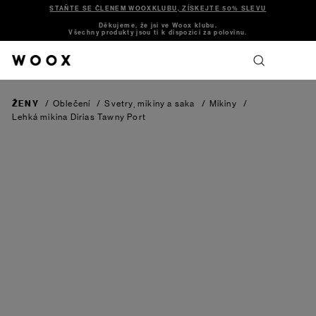
STAŇTE SE ČLENEM WOOXKLUBU, ZÍSKEJTE 50% SLEVU
Děkujeme, že jsi ve Woox klubu.
Všechny produkty jsou ti k dispozici za polovinu.
ŽENY
/
Oblečení
/
Svetry, mikiny a saka
/
Mikiny
/
Lehká mikina Dirias
Tawny Port