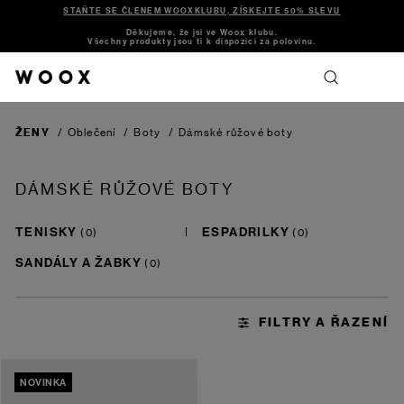
STAŇTE SE ČLENEM WOOXKLUBU, ZÍSKEJTE 50% SLEVU
Děkujeme, že jsi ve Woox klubu.
Všechny produkty jsou ti k dispozici za polovinu.
ŽENY
/
Oblečení
/
Boty
/
Dámské růžové boty
DÁMSKÉ RŮŽOVÉ BOTY
TENISKY
ESPADRILKY
SANDÁLY A ŽABKY
NOVINKA