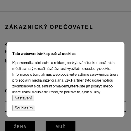
Zápatí
ZÁKAZNICKÝ OPEČOVATEL
+420 725 222 121
Po – Pá: od 9.00 do 17.00 hod.
Tato webová stránka používá cookies
info@woox.cz
Kontakt
K personalizaci obsahu a reklam, poskytování funkcí sociálních
médií a analýze naší návštěvnosti využíváme soubory cookie.
Informace o tom, jak náš web používáte, sdílíme se svými partnery
pro sociální média, inzerci a analýzy. Partneři tyto údaje mohou
zkombinovat s dalšími informacemi, které jste jim poskytli nebo
Chci odebírat newsletter
které získali v důsledku toho, že používáte jejich služby.
Nastavení
i
Souhlasím
ŽENA
MUŽ