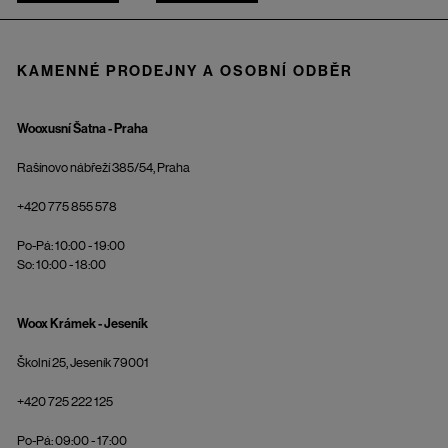
KAMENNÉ PRODEJNY A OSOBNÍ ODBĚR
Wooxusní Šatna - Praha
Rašínovo nábřeží 385/54, Praha
+420 775 855 578
Po-Pá: 10:00 - 19:00
So: 10:00 - 18:00
Woox Krámek - Jeseník
Školní 25, Jeseník 79001
+420 725 222 125
Po-Pá: 09:00 - 17:00