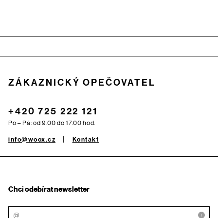
Zápatí
ZÁKAZNICKÝ OPEČOVATEL
+420 725 222 121
Po – Pá: od 9.00 do 17.00 hod.
info@woox.cz
Kontakt
Chci odebírat newsletter
i