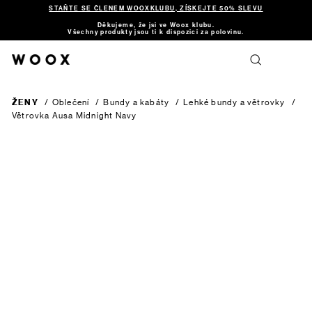
STAŇTE SE ČLENEM WOOXKLUBU, ZÍSKEJTE 50% SLEVU
Děkujeme, že jsi ve Woox klubu.
Všechny produkty jsou ti k dispozici za polovinu.
ŽENY
/
Oblečení
/
Bundy a kabáty
/
Lehké bundy a větrovky
/
Větrovka Ausa
Midnight Navy