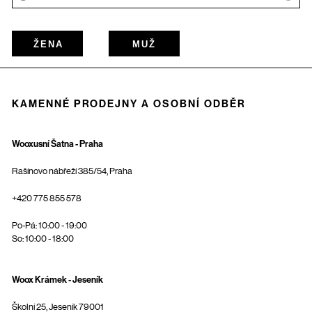
ŽENA
MUŽ
KAMENNÉ PRODEJNY A OSOBNÍ ODBĚR
Wooxusní Šatna - Praha
Rašínovo nábřeží 385/54, Praha
+420 775 855 578
Po-Pá: 10:00 - 19:00
So: 10:00 - 18:00
Woox Krámek - Jeseník
Školní 25, Jeseník 79001