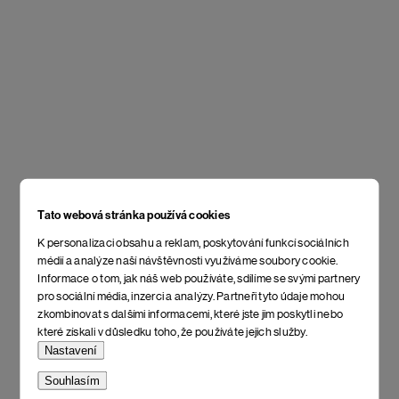
Tato webová stránka používá cookies
K personalizaci obsahu a reklam, poskytování funkcí sociálních
médií a analýze naší návštěvnosti využíváme soubory cookie.
Informace o tom, jak náš web používáte, sdílíme se svými partnery
pro sociální média, inzerci a analýzy. Partneři tyto údaje mohou
zkombinovat s dalšími informacemi, které jste jim poskytli nebo
které získali v důsledku toho, že používáte jejich služby.
Nastavení
Souhlasím