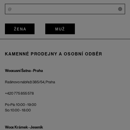
i
ŽENA
MUŽ
KAMENNÉ PRODEJNY A OSOBNÍ ODBĚR
Wooxusní Šatna - Praha
Rašínovo nábřeží 385/54, Praha
+420 775 855 578
Po-Pá: 10:00 - 19:00
So: 10:00 - 18:00
Woox Krámek - Jeseník