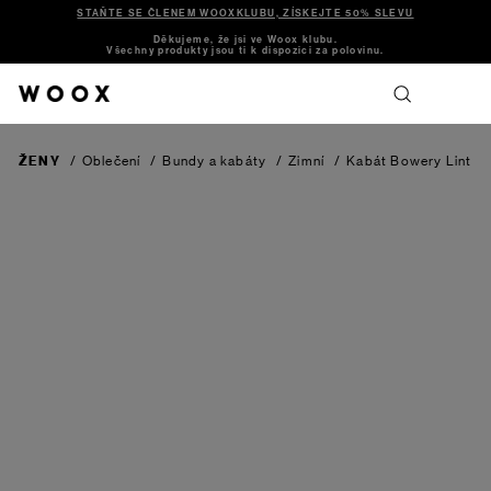
STAŇTE SE ČLENEM WOOXKLUBU, ZÍSKEJTE 50% SLEVU
Děkujeme, že jsi ve Woox klubu.
Všechny produkty jsou ti k dispozici za polovinu.
ŽENY
/
Oblečení
/
Bundy a kabáty
/
Zimní
/
Kabát Bowery
Lint