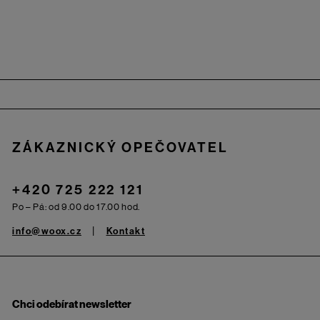
Zápatí
ZÁKAZNICKÝ OPEČOVATEL
+420 725 222 121
Po – Pá: od 9.00 do 17.00 hod.
info@woox.cz
Kontakt
Chci odebírat newsletter